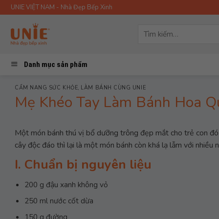
Skip
UNIE VIỆT NAM - Nhà Đẹp Bếp Xinh
to
content
Tìm
kiếm:
Danh mục sản phẩm
CẨM NANG SỨC KHỎE
,
LÀM BÁNH CÙNG UNIE
Mẹ Khéo Tay Làm Bánh Hoa Q
Một món bánh thú vị bổ dưỡng trông đẹp mắt cho trẻ con đó
cây độc đáo thì lại là một món bánh còn khá lạ lẫm với nhiều
I. Chuẩn bị nguyên liệu
200 g đậu xanh không vỏ
250 ml nước cốt dừa
150 g đường