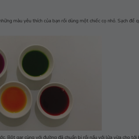
hững màu yêu thích của bạn rồi dùng một chiếc cọ nhỏ. Sạch để 
c. Bột gar cùng với đường đã chuẩn bị rồi nấu với lửa vừa cho tới 