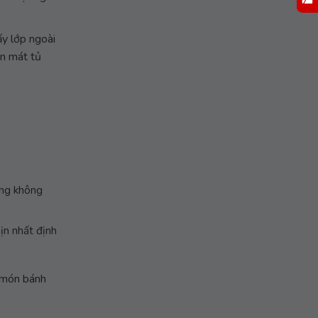
ấy lớp ngoài
ăn mát tủ
úng không
ịn nhất định
g món bánh