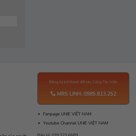
Đăng ký trở thành đối tác Cộng Tác Viên
MRS LINH:
0985.813.252
G
Fanpage UNIE VIỆT NAM
Youtube Channel UNIE VIỆT NAM
Bán lẻ: 039.323.6689