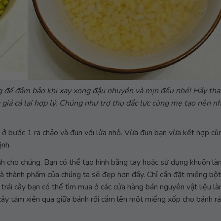
ng để đảm bảo khi xay xong đậu nhuyễn và mịn đều nhé! Hãy th
 giá cả lại hợp lý. Chúng như trợ thụ đắc lực cùng mẹ tạo nên 
 ở bước 1 ra chảo và đun với lửa nhỏ. Vừa đun bạn vừa kết hợp cù
ịnh.
ình cho chúng. Bạn có thể tạo hình bằng tay hoặc sử dụng khuôn l
 và thành phẩm của chúng ta sẽ đẹp hơn đấy. Chỉ cần đặt miếng bộ
h trái cây bạn có thể tìm mua ở các cửa hàng bán nguyên vật liệu 
 cây tăm xiên qua giữa bánh rồi cắm lên một miếng xốp cho bánh rá