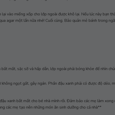
lại vào miếng xốp cho lớp ngoài được khô lại. Nếu lúc này bạn th
qua agar một lần nữa nhé! Cuối cùng. Bảo quản mẻ bánh trong ng
 bắt mắt, sặc sỡ và hấp dẫn, lớp ngoài phải bóng khỏe để nhìn ch
 không ngọt gắt, gây ngán. Phần đậu xanh phải có được độ dẻo, m
nh đậu xanh bắt mắt cho bé nhà mình rồi. Đảm bảo các mẹ làm xon
ùng các mẹ tạo nên những món ăn sinh dưỡng cho cả nhà**