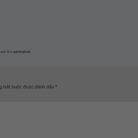
ark the
permalink
.
g bắt buộc được đánh dấu
*