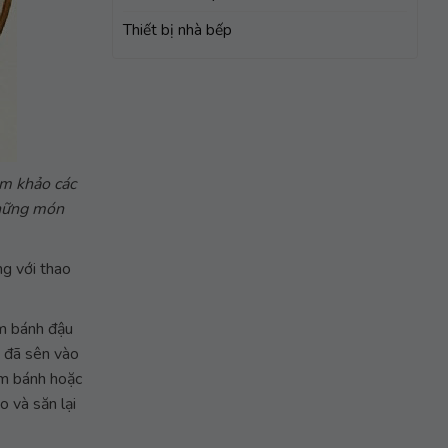
Thiết bị nhà bếp
am khảo các
những món
ng với thao
àm bánh đậu
t đã sên vào
làm bánh hoặc
o và săn lại