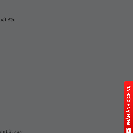
quết đều
khi bột agar