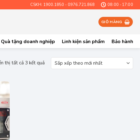
CSKH: 1900.1850 - 0976.721.868
08:00 -17:00
GIỎ HÀNG
Quà tặng doanh nghiệp
Linh kiện sản phẩm
Bảo hành
Đã
n thị tất cả 3 kết quả
sắp
xếp
theo
mới
nhất