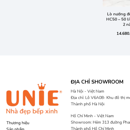
+
Lò nướng đố
HC50 – 50 l
2 n
14.680
ĐỊA CHỈ SHOWROOM
Hà Nội - Việt Nam
Địa chỉ: Lô V6A08- Khu đô thị 
Thành phố Hà Nội
Hồ Chí Minh - Việt Nam
Showroom: Hẻm 313 đường Phan
Thương hiệu
Thành phố Hồ Chí Minh
Sản phẩm