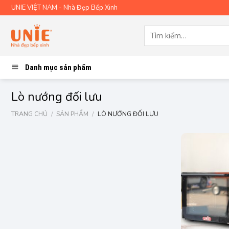
Skip
UNIE VIỆT NAM - Nhà Đẹp Bếp Xinh
to
content
Tìm
kiếm:
Danh mục sản phẩm
Lò nướng đối lưu
TRANG CHỦ
/
SẢN PHẨM
/
LÒ NƯỚNG ĐỐI LƯU