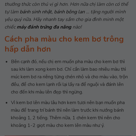
thưởng thức còn thú vị gì hơn. Hơn nữa chị làm còn có thể
tự làm
bánh sinh nhật,
bánh bông lan
… tặng người mình
yêu quý nữa. Hãy nhanh tay sắm cho gia đình minh một
chiếc
máy đánh trứng đa năng
nào!
Cách pha màu cho kem bơ trông
hấp dẫn hơn
Bên cạnh đó, nếu chị em muốn pha màu cho kem bơ thì
sau khi làm xong kem bơ. Chỉ cần làm bao nhiêu màu thì
múc kem bơ ra riêng từng chén nhỏ và cho màu vào, trộn
đều, để cho kem lạnh rồi lại lấy ra để nguội và đánh lên
cho đến khi màu lên đẹp thì ngừng.
Vì kem bơ lên màu lâu hơn kem tươi nên bạn muốn pha
màu để trang trí bánh thì nên làm trước khi nướng bánh
khoảng 1, 2 tiếng. Thêm nữa, 1 chén kem thì nên cho
khoảng 1-2 giọt màu cho kem lên màu như ý.