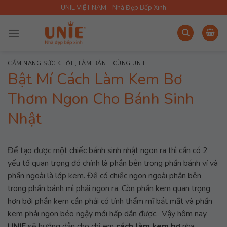
Skip
UNIE VIỆT NAM - Nhà Đẹp Bếp Xinh
to
content
CẨM NANG SỨC KHỎE
,
LÀM BÁNH CÙNG UNIE
Bật Mí Cách Làm Kem Bơ
Thơm Ngon Cho Bánh Sinh
Nhật
Để tạo được một chiếc bánh sinh nhật ngon ra thì cần có 2
yếu tố quan trọng đó chính là phần bên trong phần bánh ví và
phần ngoài là lớp kem. Để có chiếc ngon ngoài phần bên
trong phần bánh mì phải ngon ra. Còn phần kem quan trọng
hơn bởi phần kem cần phải có tính thẩm mĩ bắt mắt và phần
kem phải ngon béo ngậy mới hấp dẫn được. Vậy hôm nay
UNIE
sẽ hướng dẫn cho chị em
cách làm kem bơ
nha.