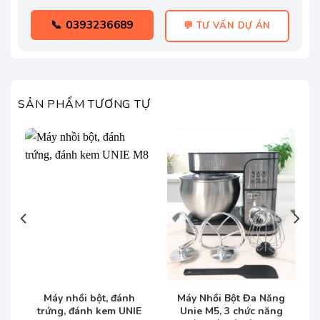
📞 0393236689
💬 TƯ VẤN DỰ ÁN
SẢN PHẨM TƯƠNG TỰ
Máy nhồi bột, đánh
Máy Nhồi Bột Đa Năng
n
trứng, đánh kem UNIE
Unie M5, 3 chức năng