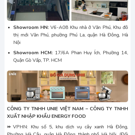
Showroom HN:
V6-A08 Khu nhà ở Văn Phú, Khu đô
thị mới Văn Phú, phường Phú La, quận Hà Đông, Hà
Nội
Showroom HCM:
17/6A Phan Huy Ích, Phường 14,
Quận Gò Vấp, TP. HCM
CÔNG TY TNHH UNIE VIỆT NAM – CÔNG TY TNHH
XUẤT NHẬP KHẨU ENERGY FOOD
⏩VPHN: Khu số 5, khu dịch vụ cây xanh Hà Đông,
Phường Hà Cầu, quận Hà Đông, thành phố Hà Nội. (Đối