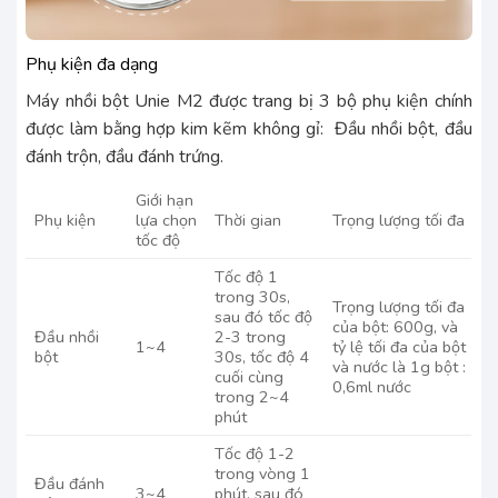
Phụ kiện đa dạng
Máy nhồi bột Unie M2 được trang bị 3 bộ phụ kiện chính
được làm bằng hợp kim kẽm không gỉ: Đầu nhồi bột, đầu
đánh trộn, đầu đánh trứng.
Giới hạn
Phụ kiện
lựa chọn
Thời gian
Trọng lượng tối đa
tốc độ
Tốc độ 1
trong 30s,
Trọng lượng tối đa
sau đó tốc độ
của bột: 600g, và
Đầu nhồi
2-3 trong
1~4
tỷ lệ tối đa của bột
bột
30s, tốc độ 4
và nước là 1g bột :
cuối cùng
0,6ml nước
trong 2~4
phút
Tốc độ 1-2
trong vòng 1
Đầu đánh
3~4
phút, sau đó