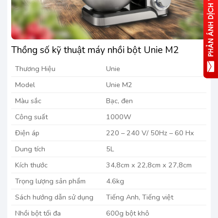
Thồng số kỹ thuật máy nhồi bột Unie M2
Thương Hiệu
Unie
Model
Unie M2
Màu sắc
Bạc, đen
Công suất
1000W
Điện áp
220 – 240 V/ 50Hz – 60 Hx
Dung tích
5L
Kích thước
34,8cm x 22,8cm x 27,8cm
Trọng lượng sản phẩm
4.6kg
Sách hướng dẫn sử dụng
Tiếng Anh, Tiếng việt
Nhồi bột tối đa
600g bột khô