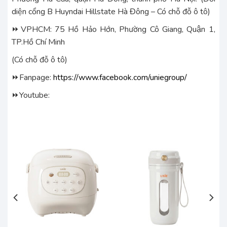
diện cổng B Huyndai Hillstate Hà Đông – Có chỗ đỗ ô tô)
⏩VPHCM: 75 Hồ Hảo Hớn, Phường Cô Giang, Quận 1,
TP.Hồ Chí Minh
(Có chỗ đỗ ô tô)
⏩Fanpage:
https://www.facebook.com/uniegroup/
⏩Youtube:
E
h
iá
iện