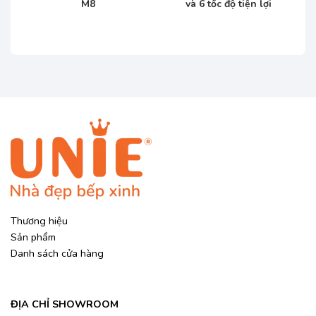
M8
và 6 tốc độ tiện lợi
Giá
hiện
tại
₫.
là:
590.000 ₫.
Thương hiệu
Sản phẩm
Danh sách cửa hàng
ĐỊA CHỈ SHOWROOM