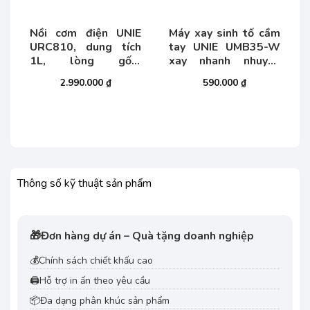
i
:
99.000 ₫.
Nồi cơm điện UNIE
Máy xay sinh tố cầm
URC810, dung tích
tay UNIE UMB35-W
1L, lòng gốm
xay nhanh nhuyễn
ceramic
mịn
2.990.000
₫
590.000
₫
Thông số kỹ thuật sản phẩm
🎁
Đơn hàng dự án – Quà tặng doanh nghiệp
💰
Chính sách chiết khấu cao
🖨️
Hỗ trợ in ấn theo yêu cầu
📦
Đa dạng phân khúc sản phẩm