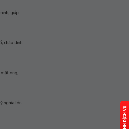
minh, giúp
ố, cháo dinh
, mật ong,
ý nghĩa lớn