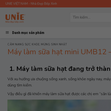
Skip
UNIE VIỆT NAM - Nhà Đẹp Bếp Xinh
to
content
Tìm
kiếm:
Danh mục sản phẩm
CẨM NANG SỨC KHỎE
,
MỪNG SINH NHẬT
Máy làm sữa hạt mini UMB12 –
1. Máy làm sữa hạt đang trở thà
Với xu hướng ưa chuộng sống xanh, sống khỏe ngày nay, máy 
dùng tìm kiếm.
Vậy điều gì đã khiến máy làm sữa hạt được các chị em “săn l