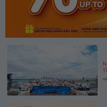
N
T
Hà