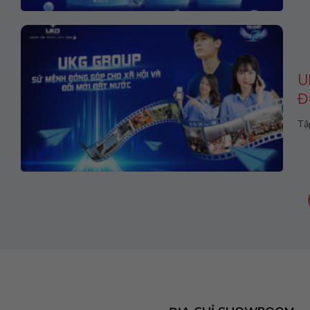
U
Đ
Tậ