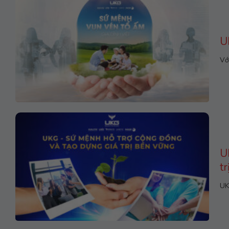
U
Vớ
U
t
UK