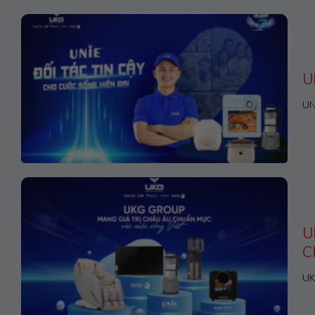
U
UN
U
C
UK