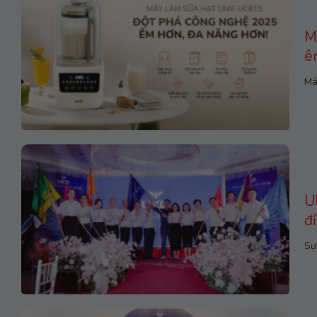
M
ê
Má
U
đ
Sự