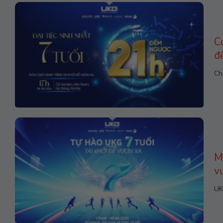
C
đ
Ch
M
v
UK