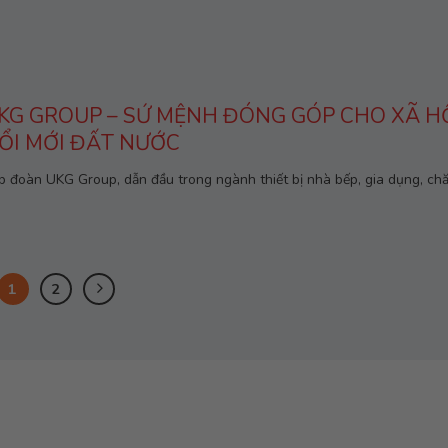
KG GROUP – SỨ MỆNH ĐÓNG GÓP CHO XÃ HỘ
ỔI MỚI ĐẤT NƯỚC
p đoàn UKG Group, dẫn đầu trong ngành thiết bị nhà bếp, gia dụng, chă
1
2