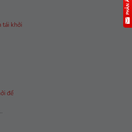
tái khởi
ởi để
..