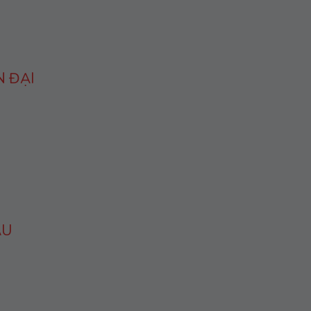
N ĐẠI
ÂU