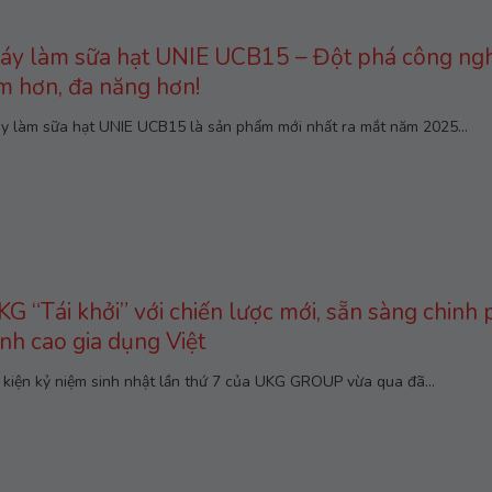
áy làm sữa hạt UNIE UCB15 – Đột phá công ng
m hơn, đa năng hơn!
y làm sữa hạt UNIE UCB15 là sản phẩm mới nhất ra mắt năm 2025...
KG “Tái khởi” với chiến lược mới, sẵn sàng chinh
ỉnh cao gia dụng Việt
 kiện kỷ niệm sinh nhật lần thứ 7 của UKG GROUP vừa qua đã...