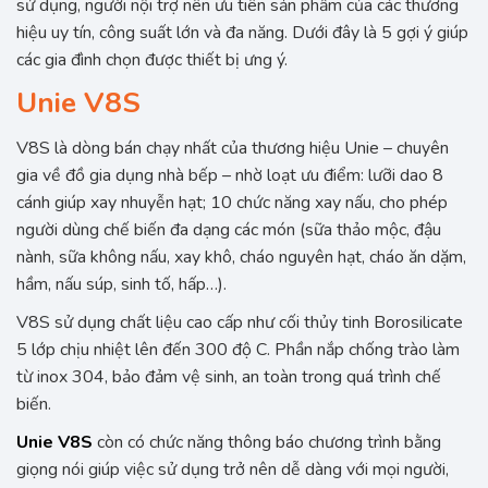
sử dụng, người nội trợ nên ưu tiên sản phẩm của các thương
hiệu uy tín, công suất lớn và đa năng. Dưới đây là 5 gợi ý giúp
các gia đình chọn được thiết bị ưng ý.
Unie V8S
V8S là dòng bán chạy nhất của thương hiệu Unie – chuyên
gia về đồ gia dụng nhà bếp – nhờ loạt ưu điểm: lưỡi dao 8
cánh giúp xay nhuyễn hạt; 10 chức năng xay nấu, cho phép
người dùng chế biến đa dạng các món (sữa thảo mộc, đậu
nành, sữa không nấu, xay khô, cháo nguyên hạt, cháo ăn dặm,
hầm, nấu súp, sinh tố, hấp…).
V8S sử dụng chất liệu cao cấp như cối thủy tinh Borosilicate
5 lớp chịu nhiệt lên đến 300 độ C. Phần nắp chống trào làm
từ inox 304, bảo đảm vệ sinh, an toàn trong quá trình chế
biến.
Unie V8S
còn có chức năng thông báo chương trình bằng
giọng nói giúp việc sử dụng trở nên dễ dàng với mọi người,