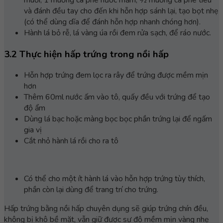
muối, 1 muỗng cà phê nước mắm, ½ muỗng cà phê tiêu
và đánh đều tay cho đến khi hỗn hợp sánh lại, tạo bọt nhẹ
(có thể dùng dĩa để đánh hỗn hợp nhanh chóng hơn).
Hành lá bỏ rễ, lá vàng úa rồi đem rửa sạch, để ráo nước.
3.2 Thực hiện hấp trứng trong nồi hấp
Hỗn hợp trứng đem lọc ra rây để trứng được mềm mịn
hơn
Thêm 60ml nước ấm vào tô, quấy đều với trứng để tạo
độ ẩm
Dùng lá bạc hoặc màng bọc bọc phần trứng lại để ngấm
gia vị
Cắt nhỏ hành lá rồi cho ra tô
Có thể cho một ít hành lá vào hỗn hợp trứng tùy thích,
phần còn lại dùng để trang trí cho trứng.
Hấp trứng bằng nồi hấp chuyên dụng sẽ giúp trứng chín đều,
không bị khô bề mặt, vẫn giữ được sự độ mềm mịn vàng nhẹ