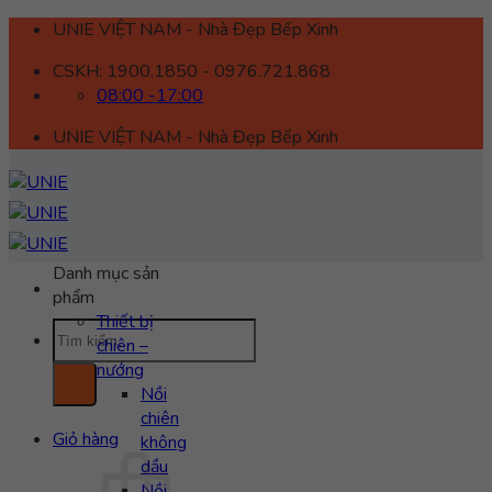
Skip
UNIE VIỆT NAM - Nhà Đẹp Bếp Xinh
to
CSKH: 1900.1850 - 0976.721.868
content
08:00 -17:00
UNIE VIỆT NAM - Nhà Đẹp Bếp Xinh
Danh mục sản
phẩm
Thiết bị
Tìm
chiên –
kiếm:
nướng
Nồi
chiên
Giỏ hàng
không
dầu
Nồi