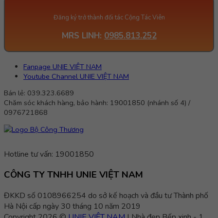
Đăng ký trở thành đối tác Cộng Tác Viên
MRS LINH:
0985.813.252
Fanpage UNIE VIỆT NAM
Youtube Channel UNIE VIỆT NAM
Bán lẻ: 039.323.6689
Chăm sóc khách hàng, bảo hành: 19001850 (nhánh số 4) /
0976721868
Hotline tư vấn: 19001850
CÔNG TY TNHH UNIE VIỆT NAM
ĐKKD số 0108966254 do sở kế hoạch và đầu tư Thành phố
Hà Nội cấp ngày 30 tháng 10 năm 2019
Copyright 2026 ©
UNIE VIỆT NAM
| Nhà đẹp Bếp xinh - 1