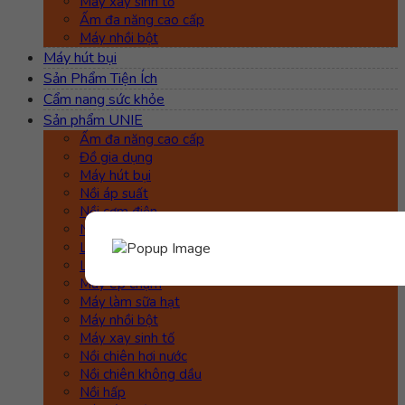
Máy xay sinh tố
Ấm đa năng cao cấp
Máy nhồi bột
Máy hút bụi
Sản Phẩm Tiện Ích
Cẩm nang sức khỏe
Sản phẩm UNIE
Ấm đa năng cao cấp
Đồ gia dụng
Máy hút bụi
Nồi áp suất
Nồi cơm điện
Nồi kho hầm
Lò nướng đối lưu
Lò nướng UNIE
Máy ép chậm
Máy làm sữa hạt
Máy nhồi bột
Máy xay sinh tố
Nồi chiên hơi nước
Nồi chiên không dầu
Nồi hấp