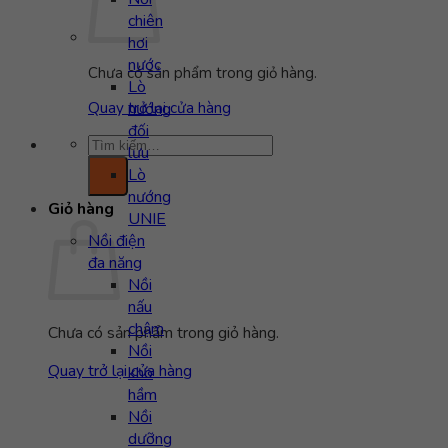
chiên
hơi
nước
Chưa có sản phẩm trong giỏ hàng.
Lò
nướng
Quay trở lại cửa hàng
đối
Tìm
lưu
kiếm:
Lò
nướng
Giỏ hàng
UNIE
Nồi điện
đa năng
Nồi
nấu
chậm
Chưa có sản phẩm trong giỏ hàng.
Nồi
Quay trở lại cửa hàng
kho
hầm
Nồi
dưỡng