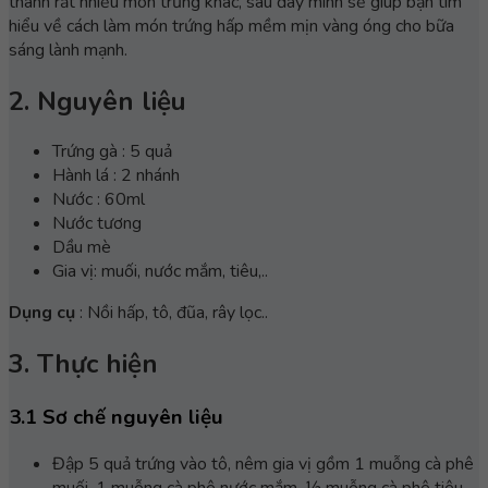
thành rất nhiều món trứng khác, sau đây mình sẽ giúp bạn tìm
hiểu về cách làm món trứng hấp mềm mịn vàng óng cho bữa
sáng lành mạnh.
2. Nguyên liệu
Trứng gà : 5 quả
Hành lá : 2 nhánh
Nước : 60ml
Nước tương
Dầu mè
Gia vị: muối, nước mắm, tiêu,..
Dụng cụ
: Nồi hấp, tô, đũa, rây lọc..
3. Thực hiện
3.1 Sơ chế nguyên liệu
Đập 5 quả trứng vào tô, nêm gia vị gồm 1 muỗng cà phê