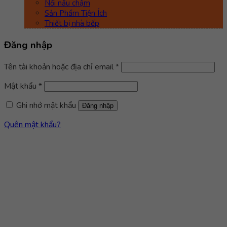
Nồi nấu chậm
Sản Phẩm Tiện Ích
Thiết bị nhà bếp
Đăng nhập
Bắt
Tên tài khoản hoặc địa chỉ email
*
buộc
Bắt
Mật khẩu
*
buộc
Ghi nhớ mật khẩu
Đăng nhập
Quên mật khẩu?