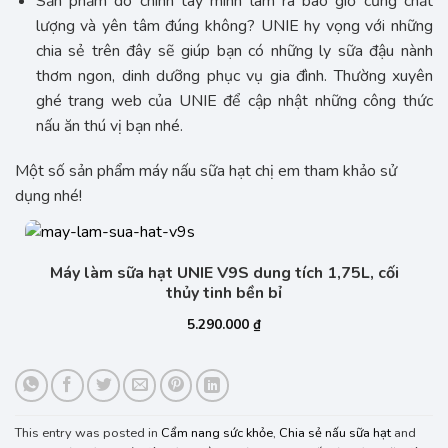
Sản phẩm do chính tay mình làm ra bao giờ cũng chất
lượng và yên tâm đúng không? UNIE hy vọng với những
chia sẻ trên đây sẽ giúp bạn có những ly sữa đậu nành
thơm ngon, dinh dưỡng phục vụ gia đình. Thường xuyên
ghé trang web của UNIE để cập nhật những công thức
nấu ăn thú vị bạn nhé.
Một số sản phẩm máy nấu sữa hạt chị em tham khảo sử
dụng nhé!
Máy làm sữa hạt UNIE V9S dung tích 1,75L, cối
thủy tinh bền bỉ
5.290.000
₫
This entry was posted in
Cẩm nang sức khỏe
,
Chia sẻ nấu sữa hạt
and