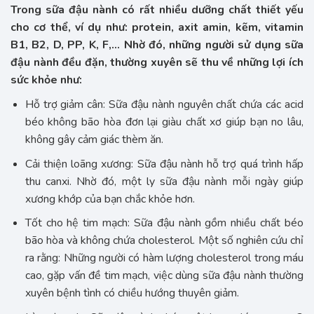
Trong sữa đậu nành có rất nhiều dưỡng chất thiết yếu
cho cơ thể, ví dụ như: protein, axit amin, kẽm, vitamin
B1, B2, D, PP, K, F,… Nhờ đó, những người sử dụng sữa
đậu nành đều đặn, thường xuyên sẽ thu về những lợi ích
sức khỏe như:
Hỗ trợ giảm cân: Sữa đậu nành nguyên chất chứa các acid
béo không bão hòa đơn lại giàu chất xơ giúp bạn no lâu,
không gây cảm giác thèm ăn.
Cải thiện loãng xương: Sữa đậu nành hỗ trợ quá trình hấp
thu canxi. Nhờ đó, một ly sữa đậu nành mỗi ngày giúp
xương khớp của bạn chắc khỏe hơn.
Tốt cho hệ tim mạch: Sữa đậu nành gồm nhiều chất béo
bão hòa và không chứa cholesterol. Một số nghiên cứu chỉ
ra rằng: Những người có hàm lượng cholesterol trong máu
cao, gặp vấn đề tim mạch, việc dùng sữa đậu nành thường
xuyên bệnh tình có chiều hướng thuyên giảm.