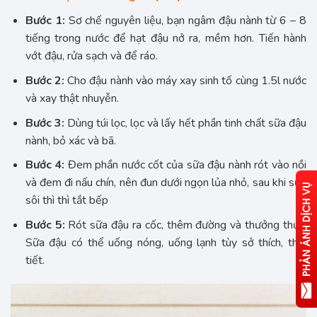
Bước 1:
Sơ chế nguyên liệu, bạn ngâm đậu nành từ 6 – 8
tiếng trong nước để hạt đậu nở ra, mềm hơn. Tiến hành
vớt đậu, rửa sạch và để ráo.
Bước 2:
Cho đậu nành vào máy xay sinh tố cùng 1.5l nước
và xay thật nhuyễn.
Bước 3:
Dùng túi lọc, lọc và lấy hết phần tinh chất sữa đậu
nành, bỏ xác và bã.
Bước 4:
Đem phần nước cốt của sữa đậu nành rót vào nồi
và đem đi nấu chín, nên đun dưới ngọn lủa nhỏ, sau khi sữa
sôi thì thì tắt bếp
Bước 5:
Rót sữa đậu ra cốc, thêm đường và thưởng thức.
Sữa đậu có thể uống nóng, uống lạnh tùy sở thích, thời
tiết.