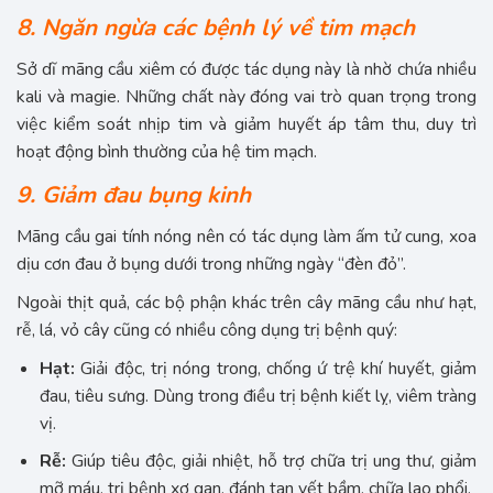
8. Ngăn ngừa các bệnh lý về tim mạch
Sở dĩ mãng cầu xiêm có được tác dụng này là nhờ chứa nhiều
kali và magie. Những chất này đóng vai trò quan trọng trong
việc kiểm soát nhịp tim và giảm huyết áp tâm thu, duy trì
hoạt động bình thường của hệ tim mạch.
9. Giảm đau bụng kinh
Mãng cầu gai tính nóng nên có tác dụng làm ấm tử cung, xoa
dịu cơn đau ở bụng dưới trong những ngày “đèn đỏ”.
Ngoài thịt quả, các bộ phận khác trên cây mãng cầu như hạt,
rễ, lá, vỏ cây cũng có nhiều công dụng trị bệnh quý:
Hạt:
Giải độc, trị nóng trong, chống ứ trệ khí huyết, giảm
đau, tiêu sưng. Dùng trong điều trị bệnh kiết lỵ, viêm tràng
vị.
Rễ:
Giúp tiêu độc, giải nhiệt, hỗ trợ chữa trị ung thư, giảm
mỡ máu, trị bệnh xơ gan, đánh tan vết bầm, chữa lao phổi.