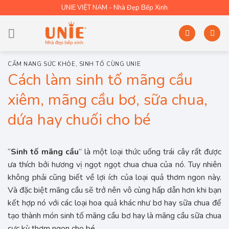
Skip
UNIE VIỆT NAM - Nhà Đẹp Bếp Xinh
to
content
CẨM NANG SỨC KHỎE
,
SINH TỐ CÙNG UNIE
Cách làm sinh tố mãng cầu
xiêm, mãng cầu bơ, sữa chua,
dứa hay chuối cho bé
“
Sinh tố mãng cầu
” là một loại thức uống trái cây rất được
ưa thích bởi hương vị ngọt ngọt chua chua của nó. Tuy nhiên
không phải cũng biết về lợi ích của loại quả thơm ngon này.
Và đặc biệt mãng cầu sẽ trở nên vô cùng hấp dẫn hơn khi bạn
kết hợp nó với các loại hoa quả khác như bơ hay sữa chua để
tạo thành món sinh tố mãng cầu bơ hay là mãng cầu sữa chua
cực kỳ thơm ngon cho bé.