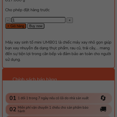
817.000
₫
Cho phép đặt hàng trước
Máy
xay
+ Giỏ hàng
Buy now
Mini
UMB01
Máy xay sinh tố mini UMB01 là chiếc máy xay nhỏ gọn giúp
nhỏ
bạn xay nhuyễn đa dạng thực phẩm, rau củ, trái cây,… mang
gọn
đến sự tiện lợi trong căn bếp và đảm bảo an toàn cho người
cầm
sử dụng.
tay,
xay
nhuyễn
nhanh
Chính sách bán hàng
chóng
số
lượng
🔄
01
1 đổi 1 trong 7 ngày nếu có lỗi do nhà sản xuất
🚚
Miễn phí vận chuyển 1 chiều cho sản phẩm bảo
02
hành