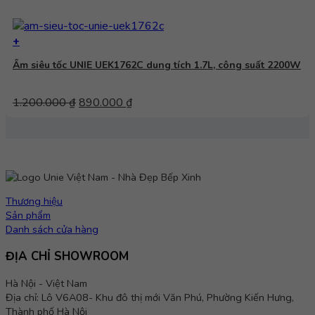
+
Ấm siêu tốc UNIE UEK1762C dung tích 1.7L, công suất 2200W
Giá
Giá
1.200.000
₫
890.000
₫
gốc
hiện
là:
tại
1.200.000 ₫.
là:
890.000 ₫.
Thương hiệu
Sản phẩm
Danh sách cửa hàng
ĐỊA CHỈ SHOWROOM
Hà Nội - Việt Nam
Địa chỉ: Lô V6A08- Khu đô thị mới Văn Phú, Phường Kiến Hưng,
Thành phố Hà Nội