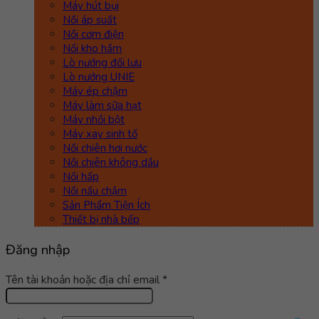
Máy hút bụi
Nồi áp suất
Nồi cơm điện
Nồi kho hầm
Lò nướng đối lưu
Lò nướng UNIE
Máy ép chậm
Máy làm sữa hạt
Máy nhồi bột
Máy xay sinh tố
Nồi chiên hơi nước
Nồi chiên không dầu
Nồi hấp
Nồi nấu chậm
Sản Phẩm Tiện Ích
Thiết bị nhà bếp
Đăng nhập
Bắt
Tên tài khoản hoặc địa chỉ email
*
buộc