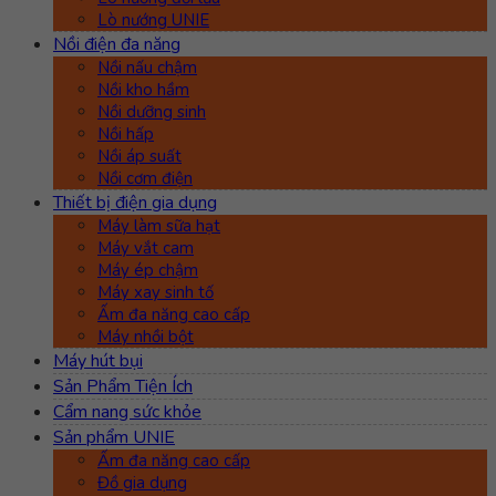
Lò nướng UNIE
Nồi điện đa năng
Nồi nấu chậm
Nồi kho hầm
Nồi dưỡng sinh
Nồi hấp
Nồi áp suất
Nồi cơm điện
Thiết bị điện gia dụng
Máy làm sữa hạt
Máy vắt cam
Máy ép chậm
Máy xay sinh tố
Ấm đa năng cao cấp
Máy nhồi bột
Máy hút bụi
Sản Phẩm Tiện Ích
Cẩm nang sức khỏe
Sản phẩm UNIE
Ấm đa năng cao cấp
Đồ gia dụng