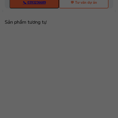
📞 0393236689
💬 Tư vấn dự án
Sản phẩm tương tự