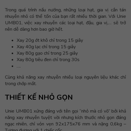
Trong quá trình nấu nướng, những loại hạt, gia vị cần tán
nhuyễn nhỏ có thể tốn của bạn rất nhiều thời gian. Với Unie
UMB01, việc xay nhuyễn các loại hạt, đậu, gia vị,… sẽ trở
nên dễ dàng hơn bao giờ hết.
Xay 20g ớt khô chỉ trong 15 giây
Xay 40g lạc chỉ trong 15 giây
Xay 80g gạo chỉ trong 25 giây
Xay 80g tiêu đen chỉ trong 30s
….
Cùng khả năng xay nhuyễn nhiều loại nguyên liệu khác chỉ
trong chớp mắt.
THIẾT KẾ NHỎ GỌN
Unie UMB01 xứng đáng với tên gọi “nhỏ mà có võ” bởi khả
năng xay nhuyễn tuyệt vời nhưng kích thước nhỏ gọn đáng
ngạc nhiên, chỉ vỏn vẹn
92x175x76 mm và nặng 0,6kg –
Tương đương với 1 chiếc cốc.