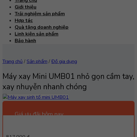
Trang chủ
Giới thiệu
Trải nghiệm sản phẩm
Hợp tác
Quà tặng doanh nghiệp
Linh kiện sản phẩm
Bảo hành
Trang chủ
/
Sản phẩm
/
Đồ gia dụng
Máy xay Mini UMB01 nhỏ gọn cầm tay,
xay nhuyễn nhanh chóng
Giá ưu đãi hôm nay