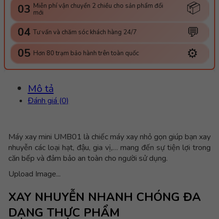
📦
Miễn phí vận chuyển 2 chiều cho sản phẩm đổi
03
mới
💬
04
Tư vấn và chăm sóc khách hàng 24/7
⚙️
05
Hơn 80 trạm bảo hành trên toàn quốc
Mô tả
Đánh giá (0)
Máy xay mini UMB01 là chiếc máy xay nhỏ gọn giúp bạn xay
nhuyễn các loại hạt, đậu, gia vị,… mang đến sự tiện lợi trong
căn bếp và đảm bảo an toàn cho người sử dụng.
Upload Image...
XAY NHUYỄN NHANH CHÓNG ĐA
DẠNG THỰC PHẨM