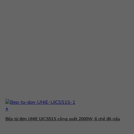
+
Bếp từ đơn UNIE UICS51S công suất 2000W, 6 chế độ nấu