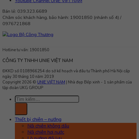
Youtube Channel UNIE VIỆT NAM
Bán lẻ: 039.323.6689
Chăm sóc khách hàng, bảo hành: 19001850 (nhánh số 4) /
0976721868
Hotline tư vấn: 19001850
CÔNG TY TNHH UNIE VIỆT NAM
ĐKKD số 0108966254 do sở kế hoạch và đầu tư Thành phố Hà Nội cấp
ngày 30 tháng 10 năm 2019
Copyright 2026 ©
UNIE VIỆT NAM
| Nhà đẹp Bếp xinh - 1 sản phẩm của
tập đoàn UKG GROUP
Tìm
kiếm:
Thiết bị chiên – nướng
Nồi chiên không dầu
Nồi chiên hơi nước
Lò nướng đối lưu