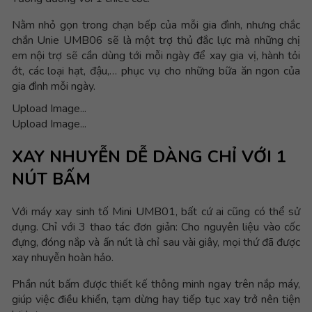
Nằm nhỏ gọn trong chạn bếp của mỗi gia đình, nhưng chắc
chắn Unie UMB06 sẽ là một trợ thủ đắc lực mà những chị
em nội trợ sẽ cần dùng tới mỗi ngày để xay gia vị, hành tỏi
ớt, các loại hạt, đậu,… phục vụ cho những bữa ăn ngon của
gia đình mỗi ngày.
Upload Image...
Upload Image...
XAY NHUYỄN DỄ DÀNG CHỈ VỚI 1
NÚT BẤM
Với máy xay sinh tố Mini UMB01, bất cứ ai cũng có thể sử
dụng. Chỉ với 3 thao tác đơn giản: Cho nguyên liệu vào cốc
đựng, đóng nắp và ấn nút là chỉ sau vài giây, mọi thứ đã được
xay nhuyễn hoàn hảo.
Phần nút bấm được thiết kế thông minh ngay trên nắp máy,
giúp việc điều khiển, tạm dừng hay tiếp tục xay trở nên tiện