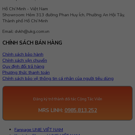
Hồ Chí Minh - Việt Nam
Showroom: Hẻm 313 đường Phan Huy Ích, Phường An Hội Tây,
Thành phố Hồ Chí Minh
Email: dvkh@ukg.com.vn
CHÍNH SÁCH BÁN HÀNG
Chính sách bảo hành
Chính sách vận chuyển
Quy định đổi trả hàng
Phương thức thanh toán
Chính sách bảo vệ thông tin cá nhân của người tiêu dùng
Đăng ký trở thành đối tác Cộng Tác Viên
MRS LINH:
0985.813.252
Fanpage UNIE VIỆT NAM