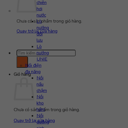
chiên
hơi
nước
Lò
Chưa có sản phẩm trong giỏ hàng.
nướng
Quay trở lại cửa hàng
đối
lưu
Lò
Tìm
nướng
kiếm:
UNIE
Nồi điện
đa năng
Giỏ hàng
Nồi
nấu
chậm
Nồi
kho
hầm
Chưa có sản phẩm trong giỏ hàng.
Nồi
Quay trở lại cửa hàng
dưỡng