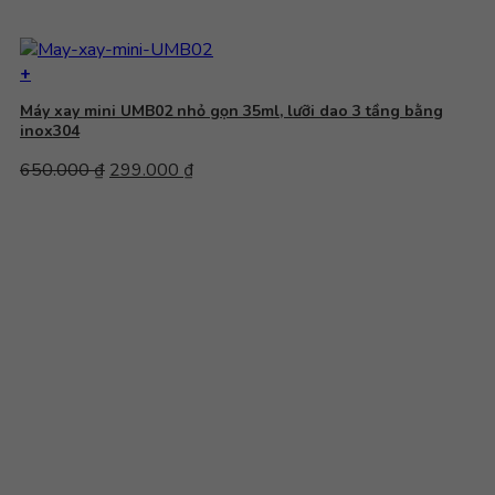
+
Máy xay mini UMB02 nhỏ gọn 35ml, lưỡi dao 3 tầng bằng
inox304
Giá
Giá
650.000
₫
299.000
₫
gốc
hiện
là:
tại
650.000 ₫.
là:
299.000 ₫.