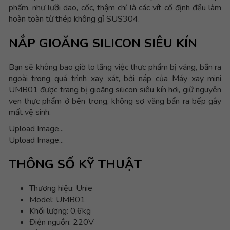
phẩm, như lưỡi dao, cốc, thậm chí là các vít cố định đều làm
hoàn toàn từ thép không gỉ SUS304.
NẮP GIOĂNG SILICON SIÊU KÍN
Bạn sẽ không bao giờ lo lắng việc thực phẩm bị văng, bắn ra
ngoài trong quá trình xay xát, bởi nắp của Máy xay mini
UMB01 được trang bị gioăng silicon siêu kín hơi, giữ nguyên
vẹn thực phẩm ở bên trong, không sợ văng bẩn ra bếp gây
mất vệ sinh.
Upload Image...
Upload Image...
THÔNG SỐ KỸ THUẬT
Thương hiệu: Unie
Model: UMB01
Khối lượng: 0,6kg
Điện nguồn: 220V