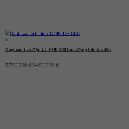
+
Quạt sàn tích điện UNIE UE-880 hoạt động liên tục 48h
Giá
Giá
5.790.000
₫
3.490.000
₫
gốc
hiện
là:
tại
5.790.000 ₫.
là:
3.490.000 ₫.