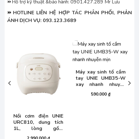
⏩Hỗ trợ kỹ thuật &bảo hành: 0901.427.289 Mr Lưu
⏩HOTLINE LIÊN HỆ HỢP TÁC PHÂN PHỐI, PHẢN
ÁNH DỊCH VỤ: 093.123.3689
Máy xay sinh tố cầm
tay UNIE UMB35-W
xay nhanh nhuyễn
mịn
590.000
₫
E
Nồi cơm điện UNIE
h
URC810, dung tích
1L, lòng gốm
ceramic
iá
2.990.000
₫