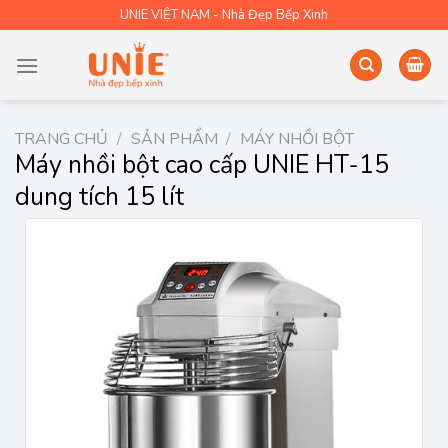
Skip
UNIE VIỆT NAM - Nhà Đẹp Bếp Xinh
to
content
TRANG CHỦ
/
SẢN PHẨM
/
MÁY NHỒI BỘT
Máy nhồi bột cao cấp UNIE HT-15
dung tích 15 lít