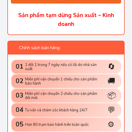
Sản phẩm tạm dừng Sản xuất – Kinh
doanh
Chính sách bán hàng
🔄
1 đổi 1 trong 7 ngày nếu có lỗi do nhà sản
01
xuất
🚚
Miễn phí vận chuyển 1 chiều cho sản phẩm
02
bảo hành
📦
Miễn phí vận chuyển 2 chiều cho sản phẩm
03
đổi mới
💬
04
Tư vấn và chăm sóc khách hàng 24/7
⚙️
05
Hơn 80 trạm bảo hành trên toàn quốc