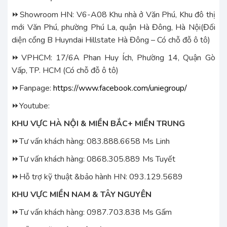
⏩Showroom HN: V6-A08 Khu nhà ở Văn Phú, Khu đô thị
mới Văn Phú, phường Phú La, quận Hà Đông, Hà Nội(Đối
diện cổng B Huyndai Hillstate Hà Đông – Có chỗ đỗ ô tô)
⏩VPHCM: 17/6A Phan Huy Ích, Phường 14, Quận Gò
Vấp, TP. HCM (Có chỗ đỗ ô tô)
⏩Fanpage:
https://www.facebook.com/uniegroup/
⏩Youtube:
KHU VỰC HÀ NỘI & MIỀN BẮC+ MIỀN TRUNG
⏩Tư vấn khách hàng: 083.888.6658 Ms Linh
⏩Tư vấn khách hàng: 0868.305.889 Ms Tuyết
⏩Hỗ trợ kỹ thuật &bảo hành HN: 093.129.5689
KHU VỰC MIỀN NAM & TÂY NGUYÊN
⏩Tư vấn khách hàng: 0987.703.838 Ms Gấm