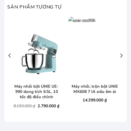
SẢN PHẨM TƯƠNG TỰ
Máy nhồi bột UNIE UE-
Máy nhồi, trộn bột UNIE
990 dung tích 6.5L, 10
MX608 7 lít siêu êm ái
tốc độ điều chỉnh
14.399.000
₫
Giá
Giá
8.190.000
₫
2.790.000
₫
gốc
hiện
là:
tại
8.190.000 ₫.
là:
2.790.000 ₫.