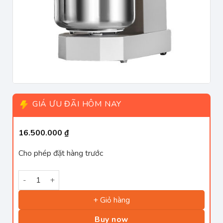
GIÁ ƯU ĐÃI HÔM NAY
16.500.000
₫
Cho phép đặt hàng trước
Máy nhồi bột cao cấp UNIE HT-15 dung tích 15 lít số lượng
+ Giỏ hàng
Buy now