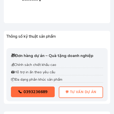
iện
i
:
99.000 ₫.
Thông số kỹ thuật sản phẩm
🎁
Đơn hàng dự án – Quà tặng doanh nghiệp
💰
Chính sách chiết khấu cao
🖨️
Hỗ trợ in ấn theo yêu cầu
📦
Đa dạng phân khúc sản phẩm
📞 0393236689
💬 TƯ VẤN DỰ ÁN