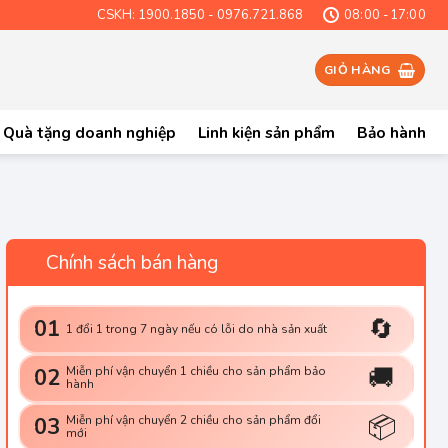
CSKH: 1900.1850 - 0976.721.868
08:00 -17:00
GIỎ HÀNG
Quà tặng doanh nghiệp
Linh kiện sản phẩm
Bảo hành
Chính sách bán hàng
🔄
01
1 đổi 1 trong 7 ngày nếu có lỗi do nhà sản xuất
🚚
02
Miễn phí vận chuyển 1 chiều cho sản phẩm bảo
u số lượng
hành
📦
03
Miễn phí vận chuyển 2 chiều cho sản phẩm đổi
mới