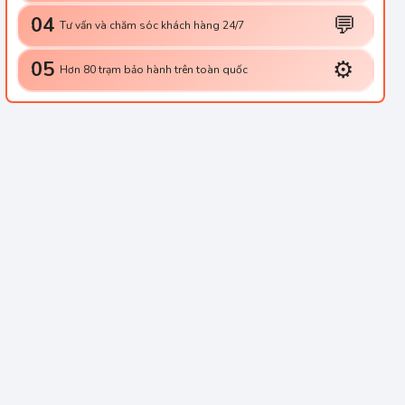
💬
04
Tư vấn và chăm sóc khách hàng 24/7
⚙️
05
Hơn 80 trạm bảo hành trên toàn quốc