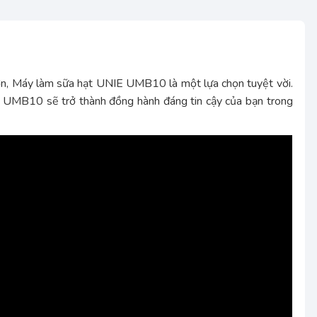
ơn, Máy làm sữa hạt UNIE UMB10 là một lựa chọn tuyệt vời.
E UMB10 sẽ trở thành đồng hành đáng tin cậy của bạn trong