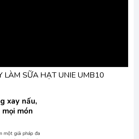
Y LÀM SỮA HẠT UNIE UMB10
g xay nấu,
c mọi món
m một giải pháp đa