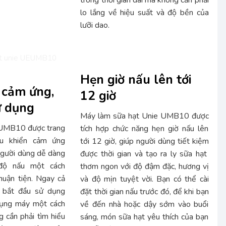
lo lắng về hiệu suất và độ bền của
lưỡi dao.
Hẹn giờ nấu lên tới
 cảm ứng,
12 giờ
ử dụng
Máy làm sữa hạt Unie UMB10 được
 UMB10 được trang
tích hợp chức năng hẹn giờ nấu lên
ều khiển cảm ứng
tới 12 giờ, giúp người dùng tiết kiệm
người dùng dễ dàng
được thời gian và tạo ra ly sữa hạt
 độ nấu một cách
thơm ngon với độ đậm đặc, hương vị
huận tiện. Ngay cả
và độ mịn tuyệt vời. Bạn có thể cài
 bắt đầu sử dụng
đặt thời gian nấu trước đó, để khi bạn
dụng máy một cách
về đến nhà hoặc dậy sớm vào buổi
 cần phải tìm hiểu
sáng, món sữa hạt yêu thích của bạn