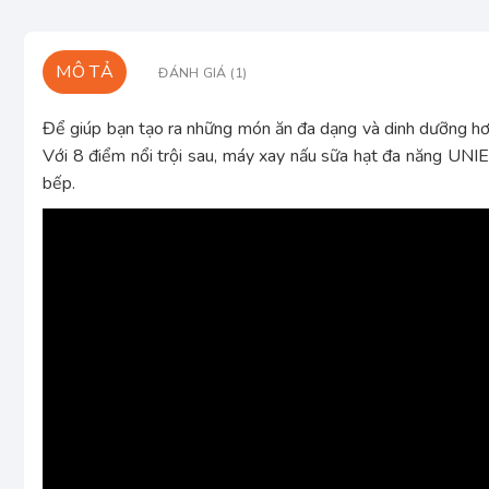
MÔ TẢ
ĐÁNH GIÁ (1)
Để giúp bạn tạo ra những món ăn đa dạng và dinh dưỡng h
Với 8 điểm nổi trội sau, máy xay nấu sữa hạt đa năng UNI
bếp.