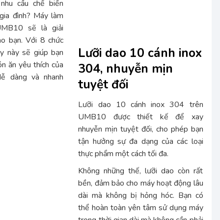
nhu cầu chế biến
gia đình? Máy làm
MB10 sẽ là giải
o bạn. Với 8 chức
Lưỡi dao 10 cánh inox
y này sẽ giúp bạn
n ăn yêu thích của
304, nhuyễn mịn
dễ dàng và nhanh
tuyệt đối
Lưỡi dao 10 cánh inox 304 trên
UMB10 được thiết kế để xay
nhuyễn mịn tuyệt đối, cho phép bạn
tận hưởng sự đa dạng của các loại
thực phẩm một cách tối đa.
Không những thế, lưỡi dao còn rất
bền, đảm bảo cho máy hoạt động lâu
dài mà không bị hỏng hóc. Bạn có
thể hoàn toàn yên tâm sử dụng máy
trong thời gian dài mà không cần phải