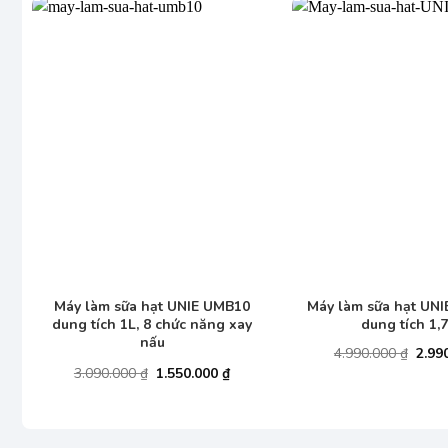
+
+
Máy làm sữa hạt UNIE UMB10
Máy làm sữa hạt UN
dung tích 1L, 8 chức năng xay
dung tích 1,
nấu
Giá
4.990.000
₫
2.99
gốc
Giá
Giá
3.090.000
₫
1.550.000
₫
là:
gốc
hiện
4.990
là:
tại
3.090.000 ₫.
là:
1.550.000 ₫.