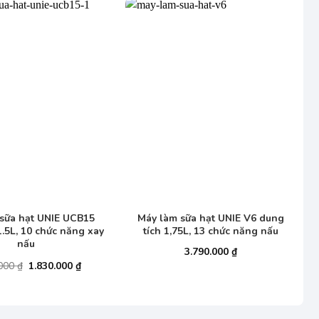
+
sữa hạt UNIE UCB15
Máy làm sữa hạt UNIE V6 dung
1.5L, 10 chức năng xay
tích 1,75L, 13 chức năng nấu
nấu
3.790.000
₫
Giá
Giá
.000
₫
1.830.000
₫
gốc
hiện
là:
tại
2.690.000 ₫.
là:
1.830.000 ₫.