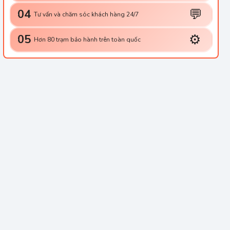
💬
04
Tư vấn và chăm sóc khách hàng 24/7
⚙️
05
Hơn 80 trạm bảo hành trên toàn quốc