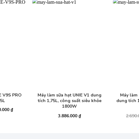
+
+
IE V9S PRO
Máy làm sữa hạt UNIE V1 dung
Máy làm 
75L
tích 1,75L, công suất siêu khỏe
dung tích 
1800W
Giá
0.000
₫
hiện
3.886.000
₫
2.690
tại
.000 ₫.
là:
2.990.000 ₫.