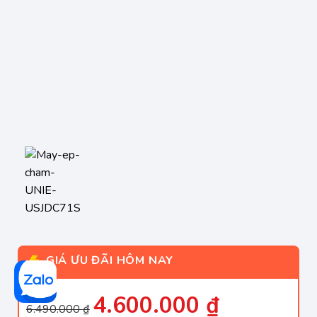
GIÁ ƯU ĐÃI HÔM NAY
Giá
Giá
4.600.000
₫
6.490.000
₫
gốc
hiện