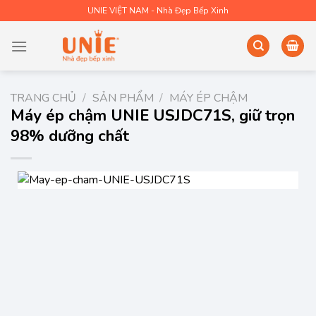
Skip
UNIE VIỆT NAM - Nhà Đẹp Bếp Xinh
to
content
TRANG CHỦ
/
SẢN PHẨM
/
MÁY ÉP CHẬM
Máy ép chậm UNIE USJDC71S, giữ trọn
98% dưỡng chất