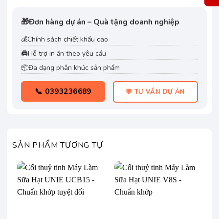
🎁
Đơn hàng dự án – Quà tặng doanh nghiệp
💰
Chính sách chiết khấu cao
🖨️
Hỗ trợ in ấn theo yêu cầu
📦
Đa dạng phân khúc sản phẩm
📞 0393236689
💬 TƯ VẤN DỰ ÁN
SẢN PHẨM TƯƠNG TỰ