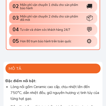
🚚
Miễn phí vận chuyển 1 chiều cho sản phẩm
02
bảo hành
📦
Miễn phí vận chuyển 2 chiều cho sản phẩm
03
đổi mới
💬
04
Tư vấn và chăm sóc khách hàng 24/7
⚙️
05
Hơn 80 trạm bảo hành trên toàn quốc
MÔ TẢ
Đặc điểm nổi bật:
Lòng nồi gốm Ceramic cao cấp, chịu nhiệt lên đến
750°C, dẫn nhiệt đều, giữ nguyên hương vị tinh túy của
từng hạt gạo.