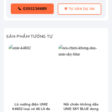
📞 0393236689
💬 TƯ VẤN DỰ ÁN
SẢN PHẨM TƯƠNG TỰ
Lò nướng điện UNIE
Nồi chiên không dầu
K4602 loại cơ 46 Lít đa
UNIE SKY BLUE dung