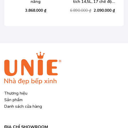
năng
tích 14,5L, 17 chế độ
nấu
Giá
Giá
3.868.000
₫
6.890.000
₫
2.090.000
₫
gốc
hiện
là:
tại
6.890.000 ₫.
là:
2.090.0
Thương hiệu
Sản phẩm
Danh sách cửa hàng
ĐỊA CHỈ SHOWROOM