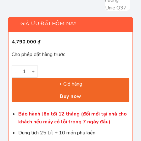
GIÁ ƯU ĐÃI HÔM NAY
4.790.000
₫
Cho phép đặt hàng trước
Lò nướng kiêm nồi chiên không dầu UNIE Q37 số lượng
+ Giỏ hàng
Buy now
Bảo hành lên tới 12 tháng (đổi mới tại nhà cho
khách nếu máy có lỗi trong 7 ngày đầu)
Dung tích 25 Lít + 10 món phụ kiện