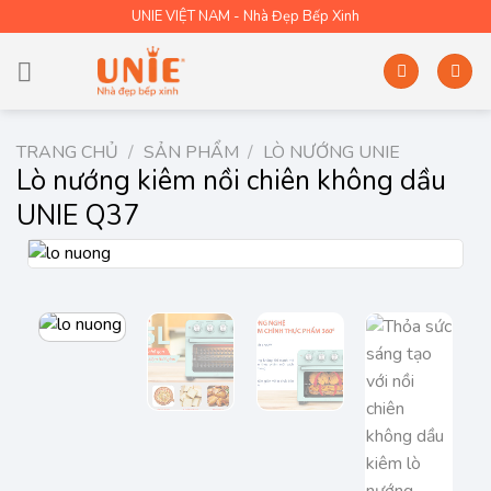
Skip
UNIE VIỆT NAM - Nhà Đẹp Bếp Xinh
to
content
TRANG CHỦ
/
SẢN PHẨM
/
LÒ NƯỚNG UNIE
Lò nướng kiêm nồi chiên không dầu
UNIE Q37