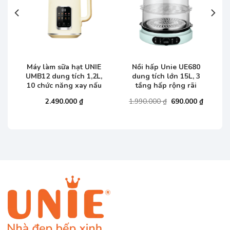
m
Máy làm sữa hạt UNIE
Nồi hấp Unie UE680
,
UMB12 dung tích 1,2L,
dung tích lớn 15L, 3
10 chức năng xay nấu
tầng hấp rộng rãi
Giá
Giá
Giá
₫
2.490.000
₫
1.990.000
₫
690.000
₫
hiện
gốc
hiện
tại
là:
tại
.
là:
1.990.000 ₫.
là:
1.690.000 ₫.
690.000 