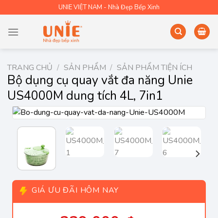
Skip
UNIE VIỆT NAM - Nhà Đẹp Bếp Xinh
to
content
TRANG CHỦ
/
SẢN PHẨM
/
SẢN PHẨM TIỆN ÍCH
Bộ dụng cụ quay vắt đa năng Unie
US4000M dung tích 4L, 7in1
GIÁ ƯU ĐÃI HÔM NAY