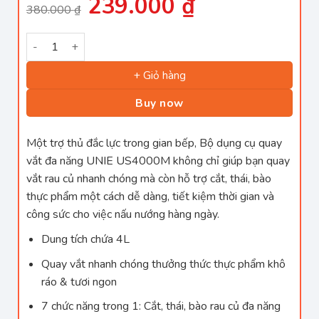
239.000
₫
Giá
Giá
380.000
₫
gốc
hiện
là:
tại
380.000 ₫.
là:
Bộ dụng cụ quay vắt đa năng Unie US4000M dung tích 4L, 7
239.000 ₫.
+ Giỏ hàng
Buy now
Một trợ thủ đắc lực trong gian bếp, Bộ dụng cụ quay
vắt đa năng UNIE US4000M không chỉ giúp bạn quay
vắt rau củ nhanh chóng mà còn hỗ trợ cắt, thái, bào
thực phẩm một cách dễ dàng, tiết kiệm thời gian và
công sức cho việc nấu nướng hàng ngày.
Dung tích chứa 4L
Quay vắt nhanh chóng thưởng thức thực phẩm khô
ráo & tươi ngon
7 chức năng trong 1: Cắt, thái, bào rau củ đa năng