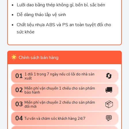
Lưỡi dao bằng thép không gỉ, bền bỉ, sắc bén
Dễ dàng tháo lắp vệ sinh
Chất liệu nhựa ABS và PS an toàn tuyệt đối cho
sức khỏe
Chính sách bán hàng
🔄
1 đổi 1 trong 7 ngày nếu có lỗi do nhà sản
01
xuất
🚚
Miễn phí vận chuyển 1 chiều cho sản phẩm
02
bảo hành
📦
Miễn phí vận chuyển 2 chiều cho sản phẩm
03
đổi mới
💬
04
Tư vấn và chăm sóc khách hàng 24/7