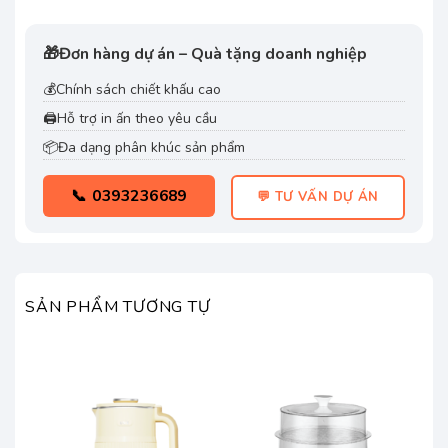
🎁
Đơn hàng dự án – Quà tặng doanh nghiệp
💰
Chính sách chiết khấu cao
🖨️
Hỗ trợ in ấn theo yêu cầu
📦
Đa dạng phân khúc sản phẩm
📞 0393236689
💬 TƯ VẤN DỰ ÁN
SẢN PHẨM TƯƠNG TỰ