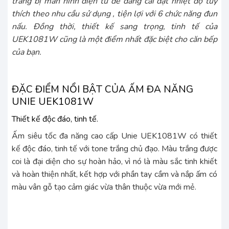
trang bị màn hình điện tử dễ dàng cài đặt nhiệt độ tùy
thích theo nhu cầu sử dụng , tiện lợi với 6 chức năng đun
nấu. Đồng thời, thiết kế sang trọng, tinh tế của
UEK1081W cũng là một điểm nhất đặc biệt cho căn bếp
của bạn.
ĐẶC ĐIỂM NỔI BẬT CỦA ẤM ĐA NĂNG
UNIE UEK1081W
Thiết kế độc đáo, tinh tế.
Ấm siêu tốc đa năng cao cấp Unie UEK1081W có thiết
kế độc đáo, tinh tế với tone trắng chủ đạo. Màu trắng được
coi là đại diện cho sự hoàn hảo, vì nó là màu sắc tinh khiết
và hoàn thiện nhất, kết hợp với phần tay cầm và nắp ấm có
màu vân gỗ tạo cảm giác vừa thân thuộc vừa mới mẻ.