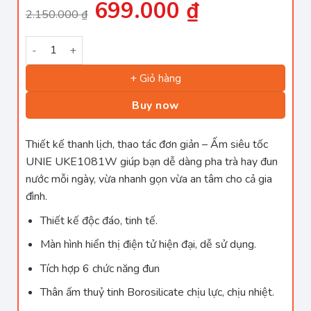
699.000
₫
Giá
Giá
2.150.000
₫
gốc
hiện
là:
tại
2.150.000 ₫.
là:
Ấm siêu tốc đa năng 6in1 UNIE UEK1081W chất liệu thủy ti
699.000 ₫.
+ Giỏ hàng
Buy now
Thiết kế thanh lịch, thao tác đơn giản – Ấm siêu tốc
UNIE UKE1081W giúp bạn dễ dàng pha trà hay đun
nước mỗi ngày, vừa nhanh gọn vừa an tâm cho cả gia
đình.
Thiết kế độc đáo, tinh tế.
Màn hình hiển thị điện tử hiện đại, dễ sử dụng.
Tích hợp 6 chức năng đun
Thân ấm thuỷ tinh Borosilicate chịu lực, chịu nhiệt.