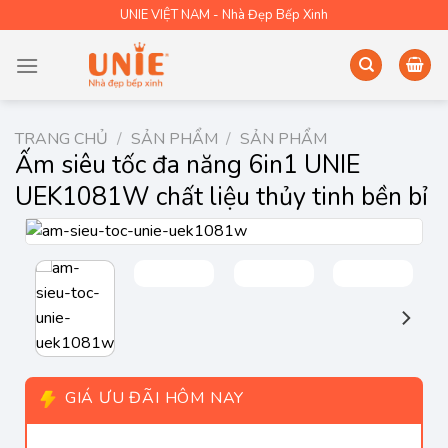
Skip
UNIE VIỆT NAM - Nhà Đẹp Bếp Xinh
to
content
TRANG CHỦ
/
SẢN PHẨM
/
SẢN PHẨM
Ấm siêu tốc đa năng 6in1 UNIE
UEK1081W chất liệu thủy tinh bền bỉ
GIÁ ƯU ĐÃI HÔM NAY