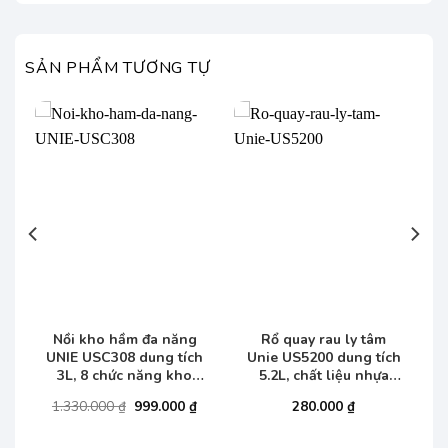
SẢN PHẨM TƯƠNG TỰ
Nồi kho hầm đa năng
Rổ quay rau ly tâm
UNIE USC308 dung tích
Unie US5200 dung tích
W
3L, 8 chức năng kho
5.2L, chất liệu nhựa
hầm
ABS/PP
Giá
Giá
Giá
1.330.000
₫
999.000
₫
280.000
₫
hiện
gốc
hiện
tại
là:
tại
₫.
là:
1.330.000 ₫.
là: