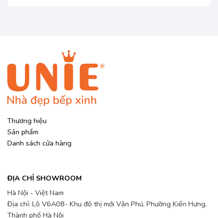
890.000 ₫.
999.000 ₫.
Thương hiệu
Sản phẩm
Danh sách cửa hàng
ĐỊA CHỈ SHOWROOM
Hà Nội - Việt Nam
Địa chỉ: Lô V6A08- Khu đô thị mới Văn Phú, Phường Kiến Hưng,
Thành phố Hà Nội