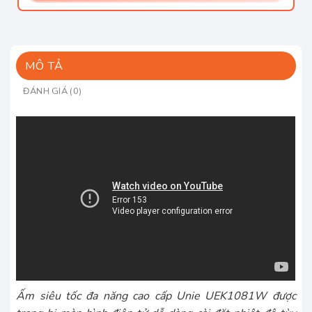
MÔ TẢ
ĐÁNH GIÁ (0)
Ấm siêu tốc đa năng cao cấp Unie UEK1081W được