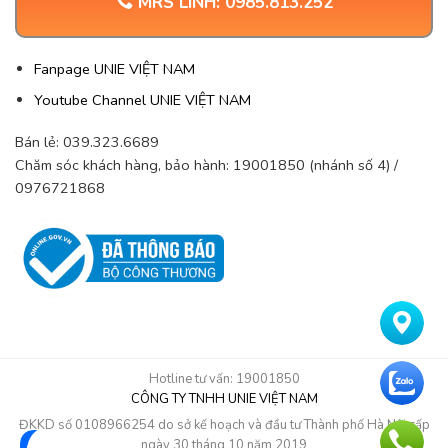
MRS LINH:
0985.813.252
Fanpage UNIE VIỆT NAM
Youtube Channel UNIE VIỆT NAM
Bán lẻ: 039.323.6689
Chăm sóc khách hàng, bảo hành: 19001850 (nhánh số 4) /
0976721868
Hotline tư vấn: 19001850
CÔNG TY TNHH UNIE VIỆT NAM
ĐKKD số 0108966254 do sở kế hoạch và đầu tư Thành phố Hà Nội cấp
ngày 30 tháng 10 năm 2019