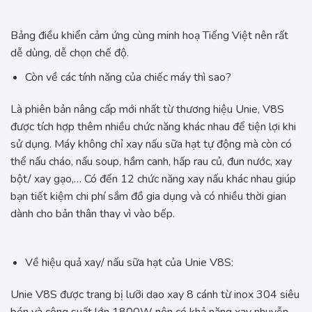
Bảng điều khiển cảm ứng cùng minh hoạ Tiếng Việt nên rất
dễ dùng, dễ chọn chế độ.
Còn về các tính năng của chiếc máy thì sao?
Là phiên bản nâng cấp mới nhất từ thương hiệu Unie, V8S
được tích hợp thêm nhiều chức năng khác nhau để tiện lợi khi
sử dụng. Máy không chỉ xay nấu sữa hạt tự động mà còn có
thể nấu cháo, nấu soup, hầm canh, hấp rau củ, đun nước, xay
bột/ xay gạo,… Có đến 12 chức năng xay nấu khác nhau giúp
bạn tiết kiệm chi phí sắm đồ gia dụng và có nhiều thời gian
dành cho bản thân thay vì vào bếp.
Về hiệu quả xay/ nấu sữa hạt của Unie V8S:
Unie V8S được trang bị lưỡi dao xay 8 cánh từ inox 304 siêu
bén và công suất lớn 1800W nên có khả năng xay nhuyễn