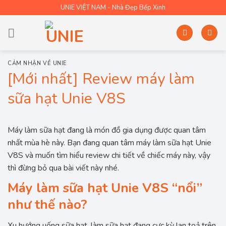
Skip
UNIE VIỆT NAM - Nhà Đẹp Bếp Xinh
to
content
CẢM NHẬN VỀ UNIE
[Mới nhất] Review máy làm
sữa hạt Unie V8S
Máy làm sữa hạt đang là món đồ gia dụng được quan tâm
nhất mùa hè này. Bạn đang quan tâm máy làm sữa hạt Unie
V8S và muốn tìm hiểu review chi tiết về chiếc máy này, vậy
thì đừng bỏ qua bài viết này nhé.
Máy làm sữa hạt Unie V8S “nổi”
như thế nào?
Xu hướng uống sữa hạt, làm sữa hạt đang cực kỳ lan toả trên