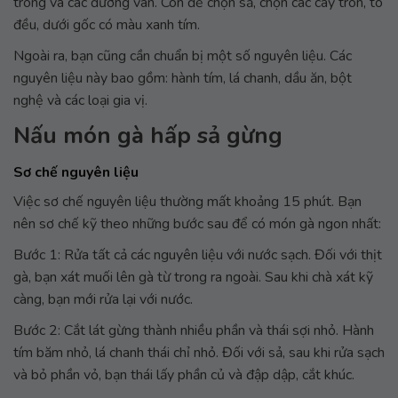
trong và các đường vân. Còn để chọn sả, chọn các cây tròn, to
đều, dưới gốc có màu xanh tím.
Ngoài ra, bạn cũng cần chuẩn bị một số nguyên liệu. Các
nguyên liệu này bao gồm: hành tím, lá chanh, dầu ăn, bột
nghệ và các loại gia vị.
Nấu món gà hấp sả gừng
Sơ chế nguyên liệu
Việc sơ chế nguyên liệu thường mất khoảng 15 phút. Bạn
nên sơ chế kỹ theo những bước sau để có món gà ngon nhất:
Bước 1: Rửa tất cả các nguyên liệu với nước sạch. Đối với thịt
gà, bạn xát muối lên gà từ trong ra ngoài. Sau khi chà xát kỹ
càng, bạn mới rửa lại với nước.
Bước 2: Cắt lát gừng thành nhiều phần và thái sợi nhỏ. Hành
tím băm nhỏ, lá chanh thái chỉ nhỏ. Đối với sả, sau khi rửa sạch
và bỏ phần vỏ, bạn thái lấy phần củ và đập dập, cắt khúc.