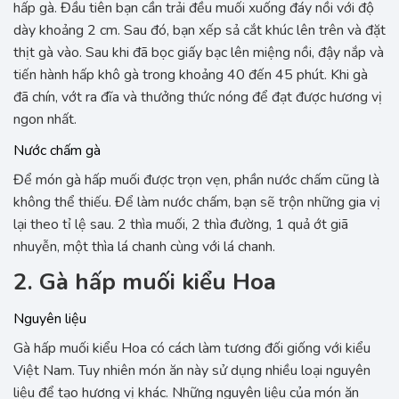
hấp gà. Đầu tiên bạn cần trải đều muối xuống đáy nồi với độ
dày khoảng 2 cm. Sau đó, bạn xếp sả cắt khúc lên trên và đặt
thịt gà vào. Sau khi đã bọc giấy bạc lên miệng nồi, đậy nắp và
tiến hành hấp khô gà trong khoảng 40 đến 45 phút. Khi gà
đã chín, vớt ra đĩa và thưởng thức nóng để đạt được hương vị
ngon nhất.
Nước chấm gà
Để món gà hấp muối được trọn vẹn, phần nước chấm cũng là
không thể thiếu. Để làm nước chấm, bạn sẽ trộn những gia vị
lại theo tỉ lệ sau. 2 thìa muối, 2 thìa đường, 1 quả ớt giã
nhuyễn, một thìa lá chanh cùng với lá chanh.
2. Gà hấp muối kiểu Hoa
Nguyên liệu
Gà hấp muối kiểu Hoa có cách làm tương đối giống với kiểu
Việt Nam. Tuy nhiên món ăn này sử dụng nhiều loại nguyên
liệu để tạo hương vị khác. Những nguyên liệu của món ăn