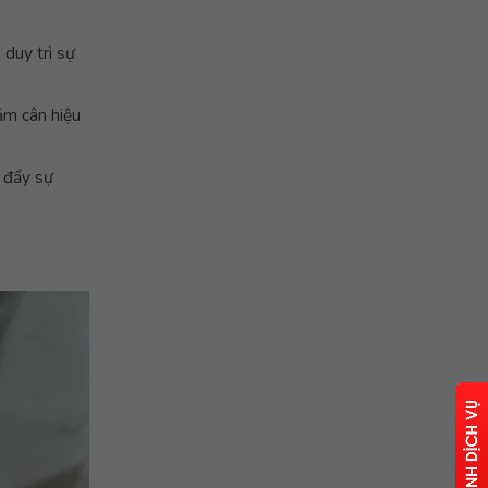
 duy trì sự
iảm cân hiệu
c đẩy sự