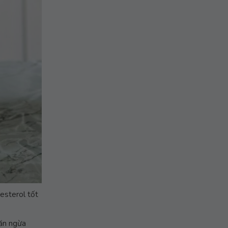
esterol tốt
găn ngừa