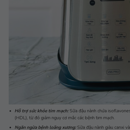
Hỗ trợ sức khỏe tim mạch:
Sữa đậu nành chứa isoflavones
(HDL), từ đó giảm nguy cơ mắc các bệnh tim mạch.
Ngăn ngừa bệnh loãng xương:
Sữa đậu nành giàu canxi v