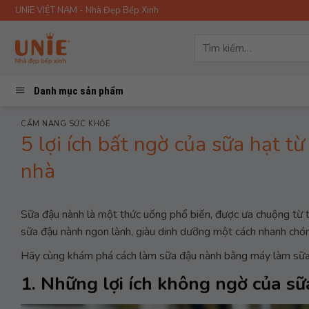
Skip
UNIE VIỆT NAM - Nhà Đẹp Bếp Xinh
to
content
Tìm
kiếm:
Danh mục sản phẩm
CẨM NANG SỨC KHỎE
5 lợi ích bất ngờ của sữa hạt t
nhà
Sữa đậu nành là một thức uống phổ biến, được ưa chuộng từ t
sữa đậu nành ngon lành, giàu dinh dưỡng một cách nhanh chón
Hãy cùng khám phá cách làm sữa đậu nành bằng máy làm sữa h
1. Những lợi ích không ngờ của s