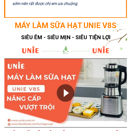
sớm nên rất được chị em ưa chuộng.
MÁY LÀM SỮA HẠT UNIE V8S
SIÊU ÊM - SIÊU MỊN - SIÊU TIỆN LỢI