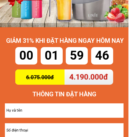
GIẢM 31% KHI ĐẶT HÀNG NGAY HÔM NAY
00
01
59
42
4.190.000đ
6.075.000đ
THÔNG TIN ĐẶT HÀNG