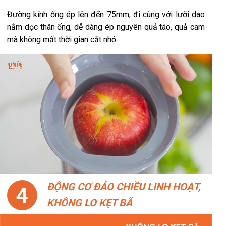
Đường kính ống ép lên đến 75mm, đi cùng với lưỡi dao
nằm dọc thân ống, dễ dàng ép nguyên quả táo, quả cam
mà không mất thời gian cắt nhỏ.
ĐỘNG CƠ ĐẢO CHIỀU LINH HOẠT,
4
KHÔNG LO KẸT BÃ