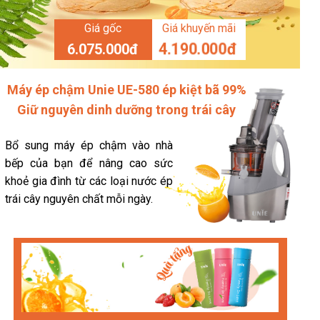
Giá gốc
Giá khuyến mãi
4.190.000đ
6.075.000đ
Máy ép chậm Unie UE-580 ép kiệt bã 99%
Giữ nguyên dinh dưỡng trong trái cây
Bổ sung máy ép chậm vào nhà
bếp của bạn để nâng cao sức
khoẻ gia đình từ các loại nước ép
trái cây nguyên chất mỗi ngày.