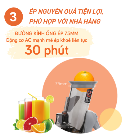
ÉP NGUYÊN QUẢ TIỆN LỢI,
3
PHÙ HỢP VỚI NHÀ HÀNG