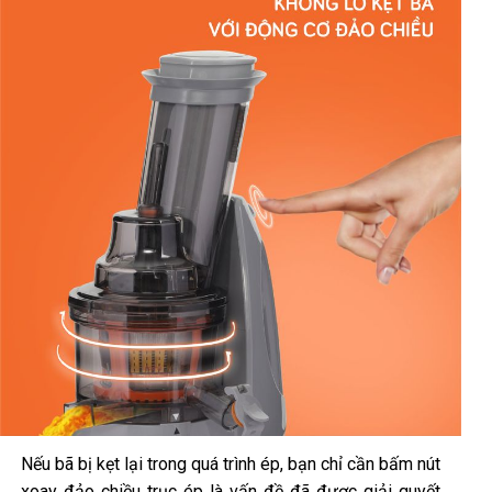
Nếu bã bị kẹt lại trong quá trình ép, bạn chỉ cần bấm nút
xoay đảo chiều trục ép là vấn đề đã được giải quyết