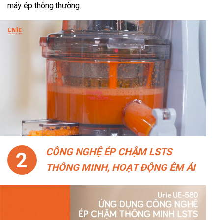
máy ép thông thường.
CÔNG NGHỆ ÉP CHẬM LSTS
2
THÔNG MINH, HOẠT ĐỘNG ÊM ÁI