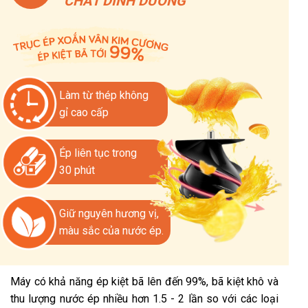
CHẤT DINH DƯỠNG
Làm từ thép không
gỉ cao cấp
Ép liên tục trong
30 phút
Giữ nguyên hương vị,
màu sắc của nước ép.
Máy có khả năng ép kiệt bã lên đến 99%, bã kiệt khô và
thu lượng nước ép nhiều hơn 1.5 - 2 lần so với các loại