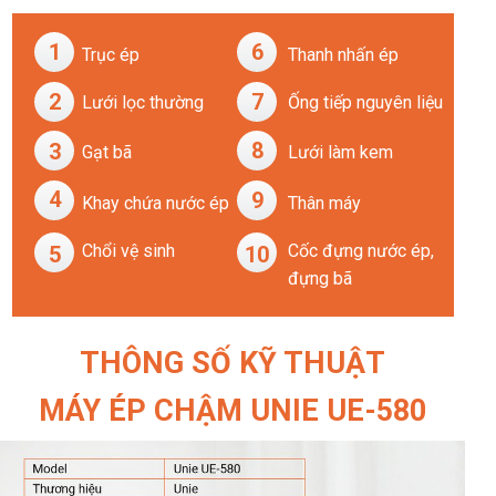
1
6
Trục ép
Thanh nhấn ép
2
7
Lưới lọc thường
Ống tiếp nguyên liệu
8
3
Gạt bã
Lưới làm kem
4
9
Khay chứa nước ép
Thân máy
Chổi vệ sinh
Cốc đựng nước ép,
5
10
đựng bã
THÔNG SỐ KỸ THUẬT
MÁY ÉP CHẬM UNIE UE-580