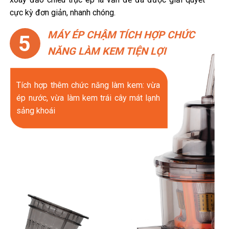
cực kỳ đơn giản, nhanh chóng.
MÁY ÉP CHẬM TÍCH HỢP CHỨC
5
NĂNG LÀM KEM TIỆN LỢI
Tích hợp thêm chức năng làm kem: vừa
ép nước, vừa làm kem trái cây mát lạnh
sảng khoái