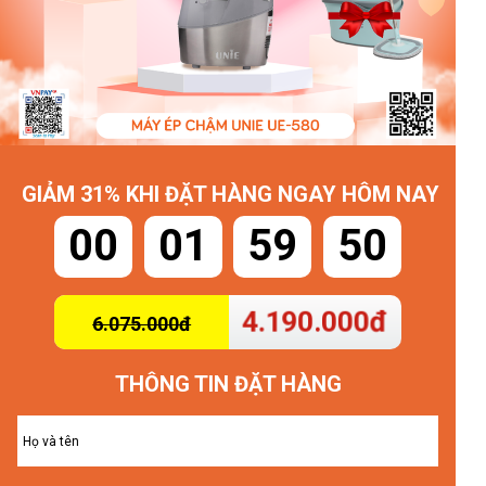
GIẢM 31% KHI ĐẶT HÀNG NGAY HÔM NAY
00
01
59
46
4.190.000đ
6.075.000đ
THÔNG TIN ĐẶT HÀNG