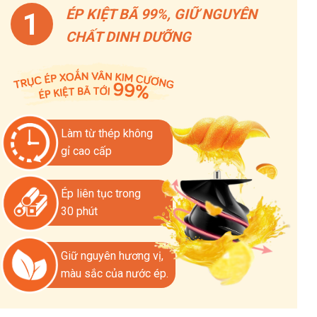
ÉP KIỆT BÃ 99%, GIỮ NGUYÊN
1
CHẤT DINH DƯỠNG
Làm từ thép không
gỉ cao cấp
Ép liên tục trong
30 phút
Giữ nguyên hương vị,
màu sắc của nước ép.