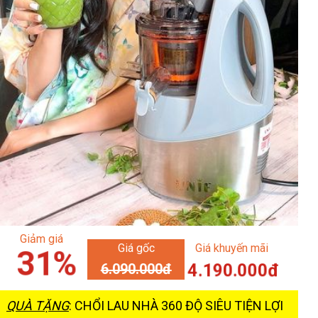
Giảm giá
Giá gốc
Giá khuyến mãi
31%
4.190.000đ
6.090.000đ
QUÀ TẶNG
: CHỔI LAU NHÀ 360 ĐỘ SIÊU TIỆN LỢI