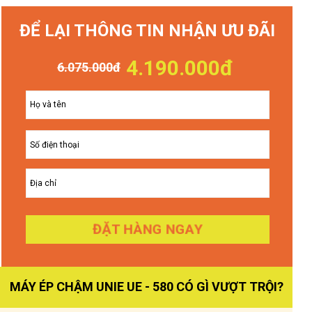
ĐỂ LẠI THÔNG TIN NHẬN ƯU ĐÃI
4.190.000đ
6.075.000đ
ĐẶT HÀNG NGAY
MÁY ÉP CHẬM UNIE UE - 580 CÓ GÌ VƯỢT TRỘI?