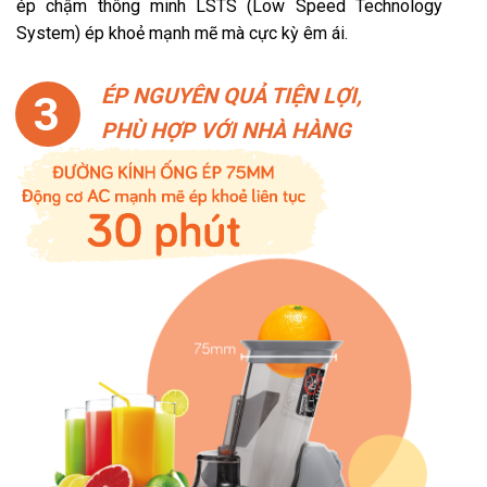
ép chậm thông minh LSTS (Low Speed Technology
System) ép khoẻ mạnh mẽ mà cực kỳ êm ái.
ÉP NGUYÊN QUẢ TIỆN LỢI,
3
PHÙ HỢP VỚI NHÀ HÀNG