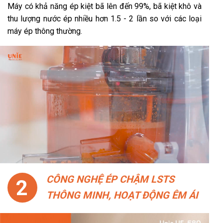
Máy có khả năng ép kiệt bã lên đến 99%, bã kiệt khô và
thu lượng nước ép nhiều hơn 1.5 - 2 lần so với các loại
máy ép thông thường.
CÔNG NGHỆ ÉP CHẬM LSTS
2
THÔNG MINH, HOẠT ĐỘNG ÊM ÁI