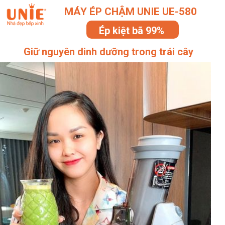
MÁY ÉP CHẬM UNIE UE-580
Ép kiệt bã 99%
Giữ nguyên dinh dưỡng trong trái cây