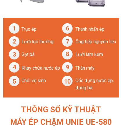
1
6
Trục ép
Thanh nhấn ép
2
7
Lưới lọc thường
Ống tiếp nguyên liệu
8
3
Gạt bã
Lưới làm kem
4
9
Khay chứa nước ép
Thân máy
Chổi vệ sinh
Cốc đựng nước ép,
5
10
đựng bã
THÔNG SỐ KỸ THUẬT
MÁY ÉP CHẬM UNIE UE-580