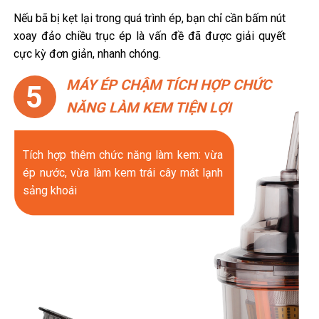
Nếu bã bị kẹt lại trong quá trình ép, bạn chỉ cần bấm nút
xoay đảo chiều trục ép là vấn đề đã được giải quyết
cực kỳ đơn giản, nhanh chóng.
MÁY ÉP CHẬM TÍCH HỢP CHỨC
5
NĂNG LÀM KEM TIỆN LỢI
Tích hợp thêm chức năng làm kem: vừa
ép nước, vừa làm kem trái cây mát lạnh
sảng khoái