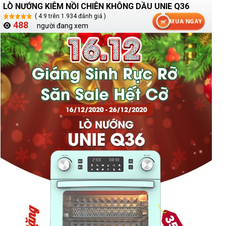
LÒ NƯỚNG KIÊM NỒI CHIÊN KHÔNG DẦU UNIE Q36
( 4.9 trên 1.934 đánh giá )
MUA NGAY
417
người đang xem