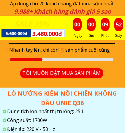
Áp dụng cho 20 khách hàng đặt mua sớm nhất!
9.988+ Khách hàng đánh giá 5 sao
SALE 35%
00
00
09
51
3.480.000đ
5.600.000đ
Ngày
Giờ
Phút
Giây
5
Nhanh tay lên, chỉ còn!
sản phẩm cuối cùng
TÔI MUỐN ĐẶT MUA SẢN PHẨM
LÒ NƯỚNG KIÊM NỒI CHIÊN KHÔNG
DẦU UNIE Q36
Dung tích lớn nhất thị trường: 25 L
Công suất: 1700W
Điện áp: 220 V - 50 Hz