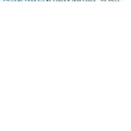
CR xứ do Tổng cục đo lường & chất lượng – Bộ Khoa
học & Công nghệ cấp
Đầy đủ phụ kiện thay thế trong quá trình sử
dụng.
VĂN PHÒNG CHÍNH
HÀ NỘI
DD 156 Phố Lê Lai, Phường Hà Cầu, Quận Hà
Đông, Hà Nội.
TP. HỒ CHÍ MINH
17/6A Phan Huy Ích, Phường 14, Quận Gò
Vấp, TP. HCM
HOTLINE
UNIE. 0868305889