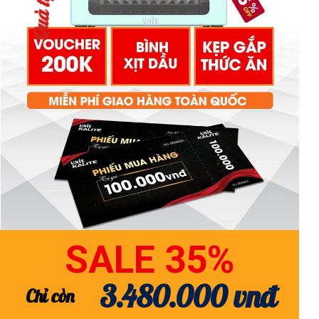
Quà tặng
SALE 35%
3.480.000 vnđ
Chỉ còn