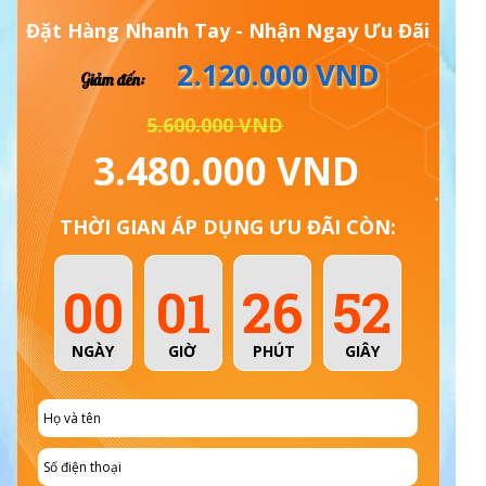
Đặt Hàng Nhanh Tay - Nhận Ngay Ưu Đãi
2.120.000 VND
Giảm đến:
5.600.000 VND
3.480.000 VND
THỜI GIAN ÁP DỤNG ƯU ĐÃI CÒN:
00
01
26
51
NGÀY
GIỜ
PHÚT
GIÂY