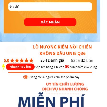
XÁC NHẬN
LÒ NƯỚNG KIÊM NỒI CHIÊN
HOT
KHÔNG DẦU UNIE Q36
254 Đánh giá
5.0
5325 đã bán
80
Nhanh tay lên
Sắp hết hàng! Chỉ còn
sản phẩm cuối cùng
Đang có 56 người xem sản phẩm này