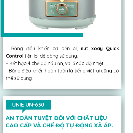
– Bảng điều khiển cơ bền bỉ,
nút xoay Quick
Control
tiện lợi dễ dàng sử dụng.
– Kết hợp 4 chế độ nấu ăn, với 6 cấp độ nhiệt.
- Bảng điều khiển hoàn toàn là tiếng việt ai cũng có
thể sử dụng.
UNIE UN-630
AN TOÀN TUYỆT ĐỐI VỚI CHẤT LIỆU
CAO CẤP VÀ CHẾ ĐỘ TỰ ĐỘNG XẢ ÁP.