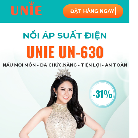
ĐẶT HÀNG NGAY
NỒI ÁP SUẤT ĐIỆN
UNIE UN-630
UNIE UN-630
NẤU MỌI MÓN - ĐA CHỨC NĂNG - TIỆN LỢI - AN TOÀN
-31%