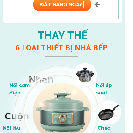
ĐẶT HÀNG NGAY
THAY THẾ
6 LOẠI THIẾT BỊ NHÀ BẾP
Nhấn
Nắn
Nồi cơm
Nồi áp
điện
suất
Cuộn
Chà
Nồi lẩu
Chảo