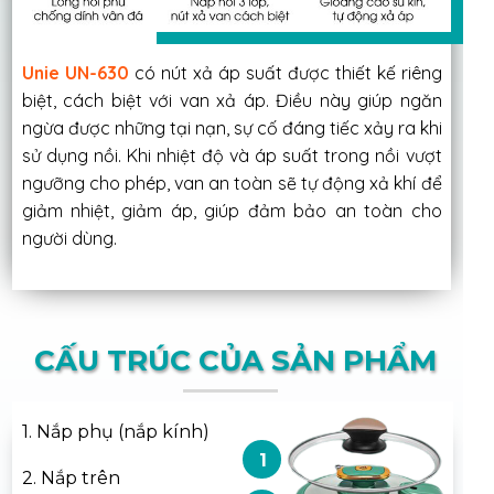
Unie UN-630
có nút xả áp suất được thiết kế riêng
biệt, cách biệt với van xả áp. Điều này giúp ngăn
ngừa được những tại nạn, sự cố đáng tiếc xảy ra khi
sử dụng nồi. Khi nhiệt độ và áp suất trong nồi vượt
ngưỡng cho phép, van an toàn sẽ tự động xả khí để
giảm nhiệt, giảm áp, giúp đảm bảo an toàn cho
người dùng.
CẤU TRÚC CỦA SẢN PHẨM
1. Nắp phụ (nắp kính)
1
2. Nắp trên