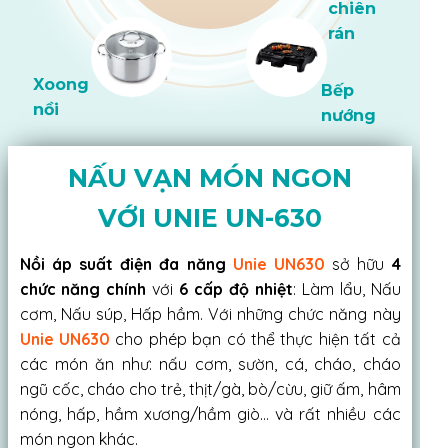
chiên
rán
Bấm
Bóp
Xoong
Bếp
nồi
nướng
NẤU VẠN MÓN NGON
VỚI UNIE UN-630
Nồi áp suất điện đa năng
Unie UN630
sở hữu
4
chức năng chính
với
6 cấp độ nhiệt
: Làm lẩu, Nấu
cơm, Nấu súp, Hấp hầm. Với những chức năng này
Unie UN630
cho phép bạn có thể thực hiện tất cả
các món ăn như: nấu cơm, sườn, cá, cháo, cháo
ngũ cốc, cháo cho trẻ, thịt/gà, bò/cừu, giữ ấm, hâm
nóng, hấp, hầm xương/hầm giò… và rất nhiều các
món ngon khác.