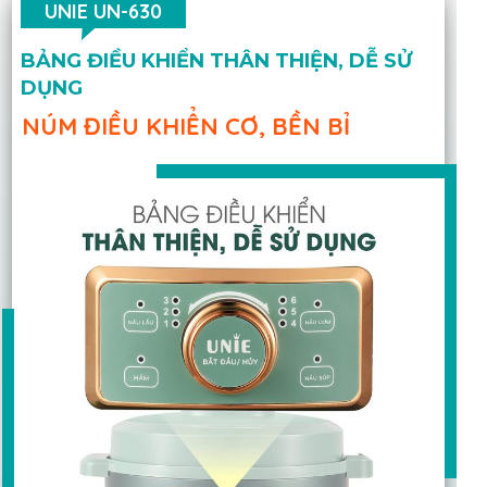
UNIE UN-630
BẢNG ĐIỀU KHIỂN THÂN THIỆN, DỄ SỬ
DỤNG
NÚM ĐIỀU KHIỂN CƠ, BỀN BỈ