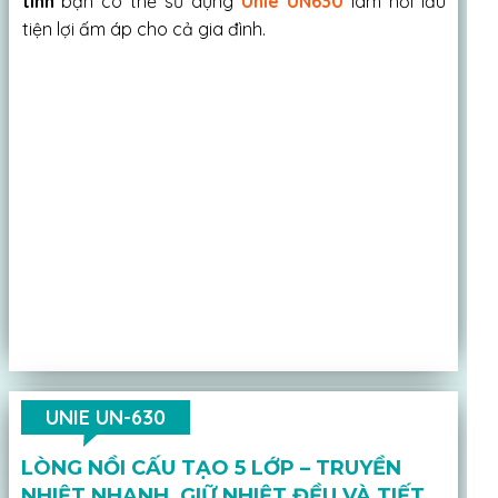
tinh
bạn có thể sử dụng
Unie UN630
làm nồi lẩu
tiện lợi ấm áp cho cả gia đình.
UNIE UN-630
LÒNG NỒI CẤU TẠO 5 LỚP – TRUYỀN
NHIỆT NHANH, GIỮ NHIỆT ĐỀU VÀ TIẾT