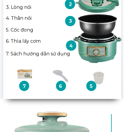
2
3. Lòng nồi
4. Thân nồi
3
5. Cốc đong
6. Thìa lấy cơm
4
7. Sách hướng dẫn sử dụng
7
6
5