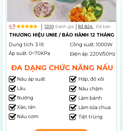
4.9
83 824
Đã bán
1200
Đánh giá
THƯƠNG HIỆU UNIE / BẢO HÀNH 12 THÁNG
Dung tích: 3 lít
Công suất: 1000W
Áp suất: 0~70KPa
Điện áp: 220V/50Hz
ĐA DẠNG CHỨC NĂNG NẤU
Nấu áp suất
Hấp, đồ xôi
Lẩu
Nấu chậm
Nướng
Làm bánh
Xào, rán
Làm sữa chua
Nấu cơm
Tiệt trùng