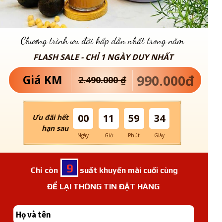
Chương trình ưu đãi hấp dẫn nhất trong năm
FLASH SALE - CHỈ 1 NGÀY DUY NHẤT
990.000đ
Giá KM
2.490.000 ₫
00
11
59
32
Ưu đãi hết
hạn sau
Ngày
Giờ
Phút
Giây
9
Chỉ còn suất khuyến mãi cuối cùng
ĐỂ LẠI THÔNG TIN ĐẶT HÀNG
FREESHIP TOÀN QUỐC