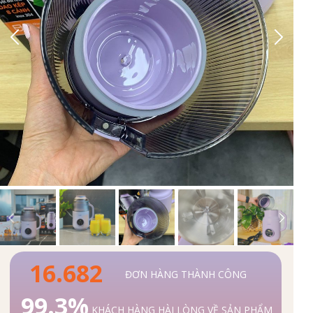
16.682
ĐƠN HÀNG THÀNH CÔNG
99.3%
KHÁCH HÀNG HÀI LÒNG VỀ SẢN PHẨM