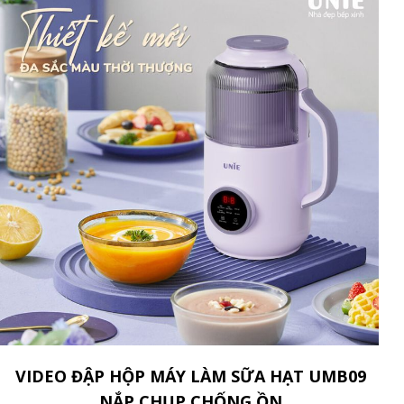
VIDEO ĐẬP HỘP MÁY LÀM SỮA HẠT UMB09
NẮP CHỤP CHỐNG ỒN