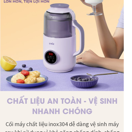
CHẤT LIỆU AN TOÀN - VỆ SINH
NHANH CHÓNG
Cối máy chất liệu inox304 dễ dàng vệ sinh máy