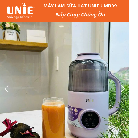
MÁY LÀM SỮA HẠT UNIE UMB09
Nắp Chụp Chống Ồn