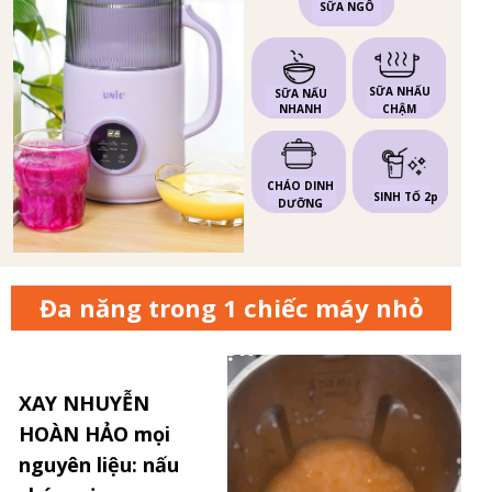
SỮA NGÔ
SỮA NHẤU
SỮA NẤU
NHANH
CHẬM
CHÁO DINH
SINH TỐ 2p
DƯỠNG
Đa năng trong 1 chiếc máy nhỏ
gọn
XAY NHUYỄN
HOÀN HẢO mọi
nguyên liệu: nấu