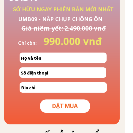
SỞ HỮU NGAY PHIÊN BẢN MỚI NHẤT
UMB09 - NẮP CHỤP CHỐNG ỒN
Giá niêm yết: 2.490.000 vnđ
990.000 vnđ
Chỉ còn:
ĐẶT MUA