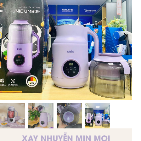
XAY NHUYỄN MỊN MỌI