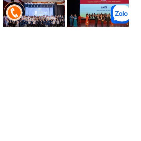
1. Unie Việt Nam - Thương hiệu
2. Thuộc Tập đoàn UKG - Top
dẫn đầu trong lĩnh vực gia dụng
10 Thương hiệu mạnh châu Á -
thông minh tại Việt Nam.
Thái Bình Dương 2022
3. Sản phẩm Unie - Sự lựa chọn
4. Quy trình mua sắm uy tín
hàng đầu của những người
hàng đầu
nổi tiếng