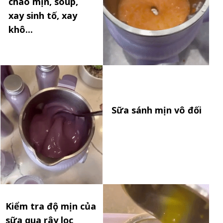
cháo mịn, soup,
xay sinh tố, xay
khô...
Sữa sánh mịn vô đối
Kiểm tra độ mịn của
sữa qua rây lọc