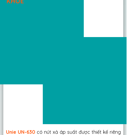
KHỎE
Unie UN-630
có nút xả áp suất được thiết kế riêng