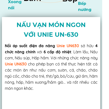
Xoong
Bếp
nồi
nướng
NẤU VẠN MÓN NGON
VỚI UNIE UN-630
Nồi áp suất điện đa năng
Unie UN630
sở hữu
4
chức năng chính
với
6 cấp độ nhiệt
: Làm lẩu, Nấu
cơm, Nấu súp, Hấp hầm. Với những chức năng này
Unie UN630
cho phép bạn có thể thực hiện tất cả
các món ăn như: nấu cơm, sườn, cá, cháo, cháo
ngũ cốc, cháo cho trẻ, thịt/gà, bò/cừu, giữ ấm, hâm
nóng, hấp, hầm xương/hầm giò… và rất nhiều các
món ngon khác.