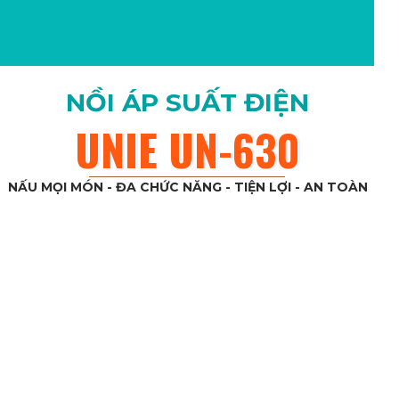
NỒI ÁP SUẤT ĐIỆN
UNIE UN-630
UNIE UN-630
NẤU MỌI MÓN - ĐA CHỨC NĂNG - TIỆN LỢI - AN TOÀN