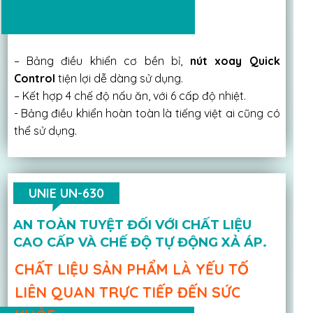
– Bảng điều khiển cơ bền bỉ,
nút xoay Quick
Control
tiện lợi dễ dàng sử dụng.
– Kết hợp 4 chế độ nấu ăn, với 6 cấp độ nhiệt.
- Bảng điều khiển hoàn toàn là tiếng việt ai cũng có
thể sử dụng.
UNIE UN-630
AN TOÀN TUYỆT ĐỐI VỚI CHẤT LIỆU
CAO CẤP VÀ CHẾ ĐỘ TỰ ĐỘNG XẢ ÁP.
CHẤT LIỆU SẢN PHẨM LÀ YẾU TỐ
LIÊN QUAN TRỰC TIẾP ĐẾN SỨC