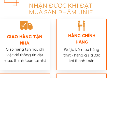
NHẬN ĐƯỢC KHI ĐẶT
MUA SẢN PHẨM UNIE
HÀNG CHÍNH
GIAO HÀNG TẬN
HÃNG
NHÀ
Giao hàng tận nơi, chỉ
Được kiểm tra hàng
việc để thông tin đặt
thật - hàng giả trước
mua, thanh toán tại nhà
khi thanh toán
BẢO MẬT THÔNG
ƯU ĐÃI ĐẶC BIỆT
TIN
Thông tin cá nhân, số
Miễn phí giao hàng Toàn
điện thoại, địa chỉ khách
Quốc, Giảm 100.000đ