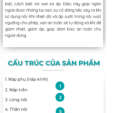
biệt, cách biệt với van xả áp. Điều này giúp ngăn
ngừa được những tại nạn, sự cố đáng tiếc xảy ra khi
sử dụng nồi. Khi nhiệt độ và áp suất trong nồi vượt
ngưỡng cho phép, van an toàn sẽ tự động xả khí để
giảm nhiệt, giảm áp, giúp đảm bảo an toàn cho
người dùng.
CẤU TRÚC CỦA SẢN PHẨM
1. Nắp phụ (nắp kính)
1
2. Nắp trên
2
3. Lòng nồi
4. Thân nồi
3