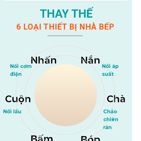
THAY THẾ
6 LOẠI THIẾT BỊ NHÀ BẾP
Nhấn
Nắn
Nồi cơm
Nồi áp
điện
suất
Cuộn
Chà
Nồi lẩu
Chảo
chiên
rán
Bấm
Bóp