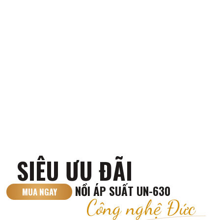
SIÊU ƯU ĐÃI
NỒI ÁP SUẤT UN-630
MUA NGAY
Công nghệ Đức