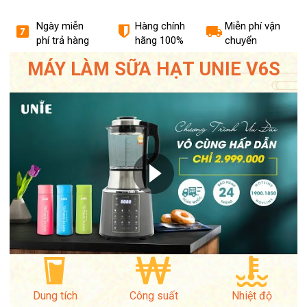
Ngày miễn
Miễn phí vận
Hàng chính
phí trả hàng
chuyển
hãng 100%
MÁY LÀM SỮA HẠT UNIE V6S
Dung tích
Công suất
Nhiệt độ