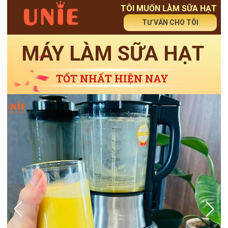
TÔI MUỐN LÀM SỮA HẠT
TƯ VẤN CHO TÔI
MÁY LÀM SỮA HẠT
TỐT NHẤT HIỆN NAY