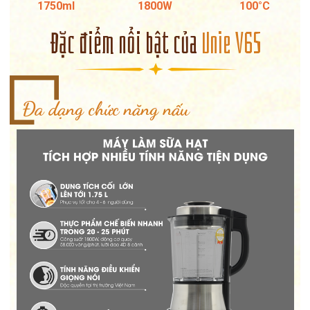
1750ml
1800W
100°C
Đặc điểm nổi bật của
Unie V6S
Đa dạng chức năng nấu