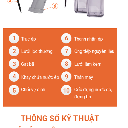
1
6
Trục ép
Thanh nhấn ép
2
7
Lưới lọc thường
Ống tiếp nguyên liệu
8
3
Gạt bã
Lưới làm kem
4
9
Khay chứa nước ép
Thân máy
Chổi vệ sinh
Cốc đựng nước ép,
5
10
đựng bã
THÔNG SỐ KỸ THUẬT