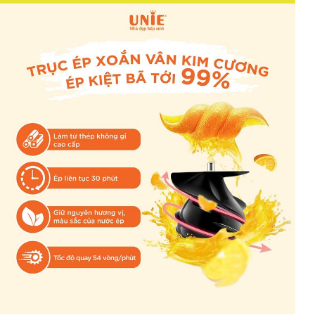
ÉP KIỆT BÃ 99%, GIỮ NGUYÊN
1
CHẤT DINH DƯỠNG
Làm từ thép không
gỉ cao cấp
Ép liên tục trong
30 phút
Giữ nguyên hương vị,
màu sắc của nước ép.