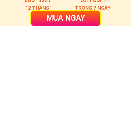
BẢO HÀNH
LỖI 1 ĐỔI 1
12 THÁNG
TRONG 7 NGÀY
MUA NGAY
VỀ UNIE VIỆT NAM
Unie là thương hiệu uy tín của Việt Nam, sản xuất theo
dây chuyền công nghệ hiện đại, đạt tiêu chuẩn CE
(Châu Âu), được kiểm soát bởi các chuyên gia hàng
đầu thế giới.
Unie mang lại cho gia đình bạn những phút giây bên
nhau hạnh phúc với những sản phẩm gia dụng có chất
lượng tốt, chất liệu an toàn, thiết kế ấn tượng. Sản
phẩm của Unie được sản xuất tại các nhà máy tại Việt
Nam, Trung Quốc....
Hotline: 0339059827
Chăm sóc khách hàng & xử lý bảo hành: 1900 3152
Email: unie.com.vn@gmai.com
Showroom:
Toà V6 A08 KĐT Văn Phú, Phú La, Hà Đông, Hà Nội