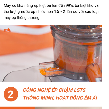
Máy có khả năng ép kiệt bã lên đến 99%, bã kiệt khô và
thu lượng nước ép nhiều hơn 1.5 - 2 lần so với các loại
máy ép thông thường.
CÔNG NGHỆ ÉP CHẬM LSTS
2
THÔNG MINH, HOẠT ĐỘNG ÊM ÁI