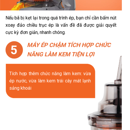
Nếu bã bị kẹt lại trong quá trình ép, bạn chỉ cần bấm nút
xoay đảo chiều trục ép là vấn đề đã được giải quyết
cực kỳ đơn giản, nhanh chóng.
MÁY ÉP CHẬM TÍCH HỢP CHỨC
5
NĂNG LÀM KEM TIỆN LỢI
Tích hợp thêm chức năng làm kem: vừa
ép nước, vừa làm kem trái cây mát lạnh
sảng khoái