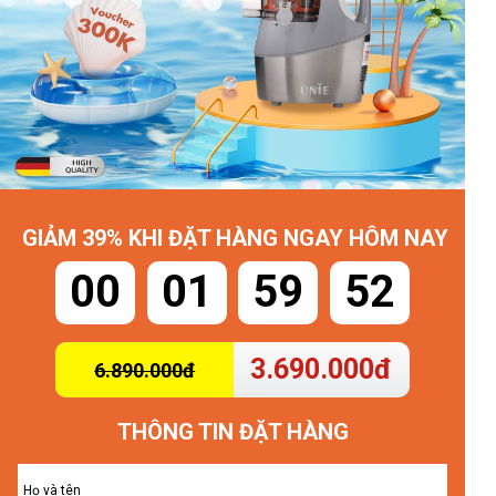
GIẢM 39% KHI ĐẶT HÀNG NGAY HÔM NAY
00
01
59
49
3.690.000đ
6.890.000đ
THÔNG TIN ĐẶT HÀNG