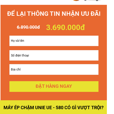
ĐỂ LẠI THÔNG TIN NHẬN ƯU ĐÃI
3.690.000đ
6.890.000đ
ĐẶT HÀNG NGAY
MÁY ÉP CHẬM UNIE UE - 580 CÓ GÌ VƯỢT TRỘI?