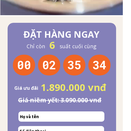
ĐẶT HÀNG NGAY
6
Chỉ còn
suất cuối cùng
00
02
35
31
1.890.000 vnđ
Giá ưu đãi
Giá niêm yết: 3.090.000 vnđ