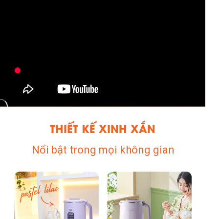
THIẾT KẾ XINH XẮN
Nổi bật trong mọi không gian