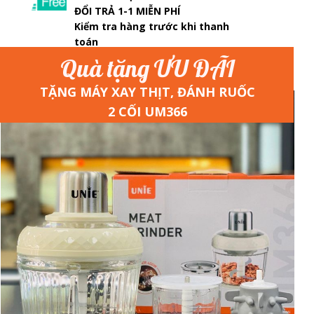
ĐỔI TRẢ 1-1 MIỄN PHÍ
Kiểm tra hàng trước khi thanh
toán
Quà tặng ƯU ĐÃI
TẶNG MÁY XAY THỊT, ĐÁNH RUỐC
2 CỐI UM366