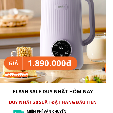
1.890.000đ
GIÁ
(3.090.000đ)
FLASH SALE DUY NHẤT HÔM NAY
DUY NHẤT 20 SUẤT ĐẶT HÀNG ĐẦU TIÊN
MIỄN PHÍ VẬN CHUYỂN