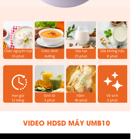
Cháo nguyên hạt
Cháo dinh
Sữa hạt
Sữa không nấu
35 phút
dưỡng
25 phút
8 phút
25 phút
Hẹn giờ
Sinh tố
Hầm
Vệ sinh
12 tiếng
3 phút
40 phút
3 phút
VIDEO HDSD MÁY UMB10