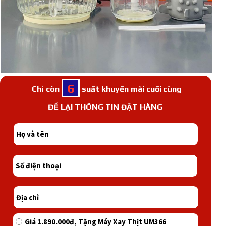
6
Chỉ còn suất khuyến mãi cuối cùng
ĐỂ LẠI THÔNG TIN ĐẶT HÀNG
FREESHIP TOÀN QUỐC
Giá 1.890.000đ, Tặng Máy Xay Thịt UM366