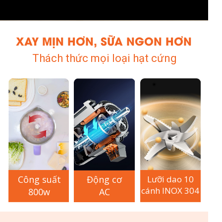
XAY MỊN HƠN, SỮA NGON HƠN
Thách thức mọi loại hạt cứng
Công suất
Động cơ
Lưỡi dao 10
cánh INOX 304
800w
AC