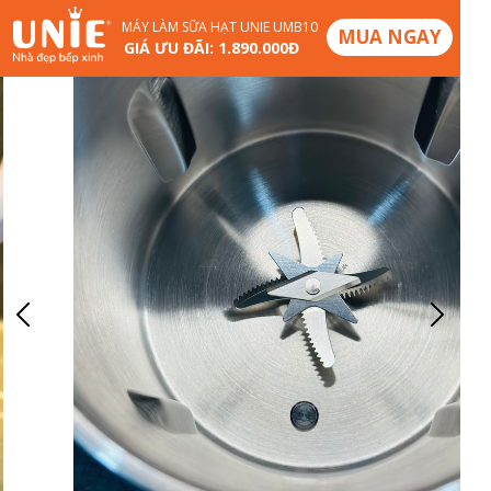
MÁY LÀM SỮA HẠT UNIE UMB10
MUA NGAY
GIÁ ƯU ĐÃI: 1.890.000Đ