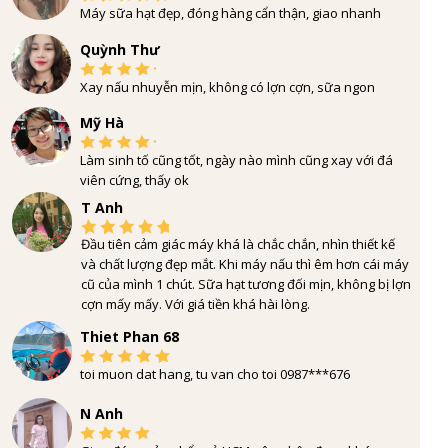
Máy sữa hạt đẹp, đóng hàng cẩn thận, giao nhanh
Quỳnh Thư
Xay nấu nhuyễn mịn, không có lợn cợn, sữa ngon
Mỹ Hà
Làm sinh tố cũng tốt, ngày nào mình cũng xay với đá
viên cứng, thấy ok
T Anh
Đầu tiên cảm giác máy khá là chắc chắn, nhìn thiết kế
và chất lượng đẹp mắt. Khi máy nấu thì êm hơn cái máy
cũ của mình 1 chút. Sữa hạt tương đối mịn, không bị lợn
cợn mấy mấy. Với giá tiền khá hài lòng.
Thiet Phan 68
toi muon dat hang, tu van cho toi 0987***676
N Anh