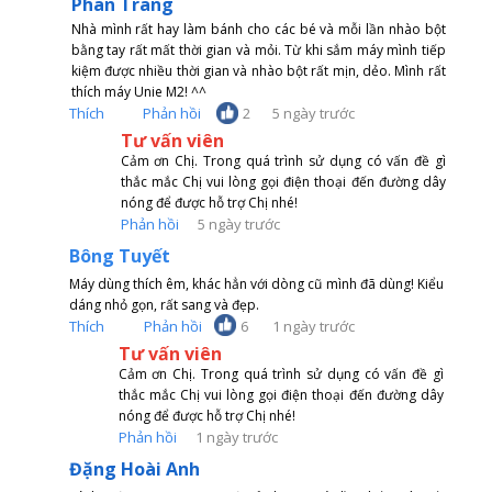
Phan Trang
Nhà mình rất hay làm bánh cho các bé và mỗi lần nhào bột
bằng tay rất mất thời gian và mỏi. Từ khi sắm máy mình tiếp
kiệm được nhiều thời gian và nhào bột rất mịn, dẻo. Mình rất
thích máy Unie M2! ^^
Thích
Phản hồi
2
5 ngày trước
Tư vấn viên
Cảm ơn Chị. Trong quá trình sử dụng có vấn đề gì
thắc mắc Chị vui lòng gọi điện thoại đến đường dây
nóng để được hỗ trợ Chị nhé!
Phản hồi
5 ngày trước
Bông Tuyết
Máy dùng thích êm, khác hẳn với dòng cũ mình đã dùng! Kiểu
dáng nhỏ gọn, rất sang và đẹp.
Thích
Phản hồi
1 ngày trước
6
Tư vấn viên
Cảm ơn Chị. Trong quá trình sử dụng có vấn đề gì
thắc mắc Chị vui lòng gọi điện thoại đến đường dây
nóng để được hỗ trợ Chị nhé!
Phản hồi
1 ngày trước
Đặng Hoài Anh