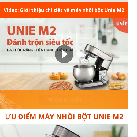
Video: Giới thiệu chi tiết về máy nhồi bột Unie M2
ƯU ĐIỂM MÁY NHỒI BỘT UNIE M2