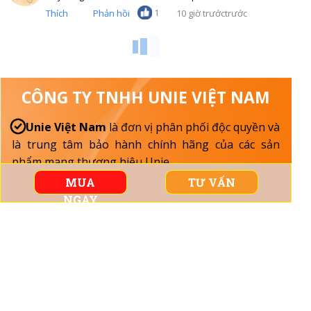
1
Thích
Phản hồi
10 giờ trướctrước
CÔNG TY TNHH UNIE VIỆT NAM
Unie Việt Nam
là đơn vị phân phối độc quyền và
là trung tâm bảo hành chính hãng của các sản
phẩm mang thương hiệu Unie.
Sản phẩm nhập khẩu chính ngạch. Có chứng
MUA
TƯ VẤN
nhận xuất xứ (CO), chứng nhận chất lượng sản
NGAY
phẩm (CQ), giấy chứng nhận hợp quy được phép
lưu hành tại Việt Nam.
Sản phẩm được kiểm nghiệm và dán tem hợp quy
CR xứ do Tổng cục đo lường & chất lượng – Bộ
Khoa học & Công nghệ cấp
Đầy đủ phụ kiện thay thế trong quá trình sử