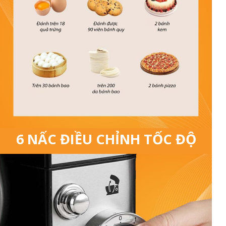
6 NẤC ĐIỀU CHỈNH TỐC ĐỘ