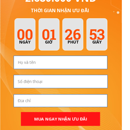
THỜI GIAN NHẬN ƯU ĐÃI
00
01
26
52
NGÀY
GIỜ
PHÚT
GIÂY
MUA NGAY NHẬN ƯU ĐÃI