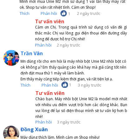
Mình mới mua Unie M2 mới sử dụng 1 vài lần thấy máy rất
ok. Shop tư vấn rất nhiệt tình. Cảm ơn Shop!
Thích
Phản hồi
2 ngày trước
1
Tư vấn viên
Cảm ơn Chị. Trong quá trình sử dụng có vấn đề gì
thắc mắc Chị vui lòng gọi điện thoại đến đường dây
nóng để được hỗ trợ Chị nhé!
Phản hồi
2 ngày trước
Trần Vân
Mn dùng rồi cho em hỏi là máy nhồi bột Unie M2 nhồi bột có
ok không ạ? Em thấy quảng cáo khá hay mà giá cũng tốt nên
định đặt mua thử 1 máy về làm bánh.
Em thấy máy cũng tiếp kiệm thời gian, và rất tiện lợi ạ.
1
Thích
Phản hồi
3 ngày trước
Tư vấn viên
Chào bạn. Máy nhồi bột Unie M2 là model mới nhất
với nhiều ưu điểm vượt trội hơn các dòng khác. Bạn
vui lòng để lại số điện thoại mình sẽ tư vấn kỹ hơn b
nhé!
Phản hồi
3 ngày trước
Đồng Xuân
Máy dùng thích lắm. Mình cảm ơn Shop nhiều!