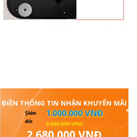
CÔNG TY TNHH UNIE VIỆT NAM
ĐIỀN THÔNG TIN NHẬN KHUYẾN MÃI
1.000.000 VNĐ
Giảm
đến
3.680.000 VND
2.680.000 VNĐ