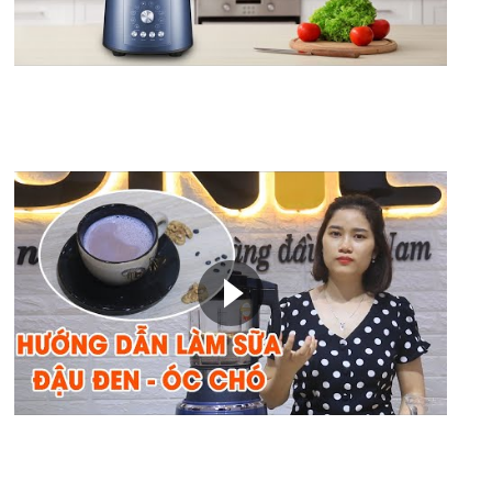
Video: Làm sữa hạt óc chó + đậu đen với máy
nấu sữa hạt Unie V1
Video: Hướng dẫn làm món sữa hạt đậu nành -
khoai môn - lá nếp