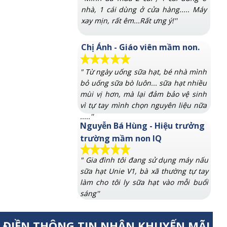
nhà, 1 cái dùng ở cửa hàng..... Máy
xay mịn, rất êm...Rất ưng ý!''
Chị Ánh - Giáo viên mầm non.
" Từ ngày uống sữa hạt, bé nhà mình
bỏ uống sữa bò luôn... sữa hạt nhiều
mùi vị hơn, mà lại đảm bảo vệ sinh
vì tự tay mình chọn nguyên liệu nữa
.....''
Nguyễn Bá Hùng - Hiệu trưởng
trường mầm non IQ
" Gia đình tôi đang sử dụng máy nấu
sữa hạt Unie V1, bà xã thường tự tay
làm cho tôi ly sữa hạt vào mỗi buổi
sáng''
ĐIỀN THÔNG TIN NHẬN KHUYẾN MÃI