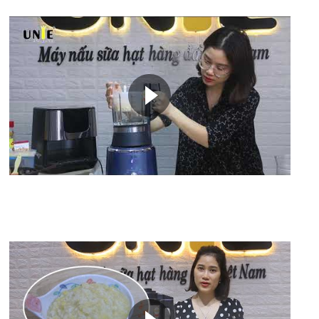
Video: Nấu cháo hạt ăn dặm cho bé bằng máy
xay nấu UNIE V1