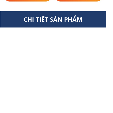
CHI TIẾT SẢN PHẨM
Tay cầm vừa vặn
chống trượt
Cối thủy tinh cao
chịu nhiệt đến 300°C