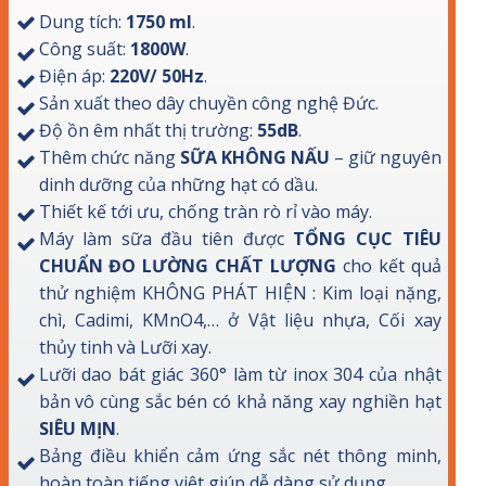
Dung tích:
1750 ml
.
Công suất:
1800W
.
Điện áp:
220V/ 50Hz
.
Sản xuất theo dây chuyền công nghệ Đức.
Độ ồn êm nhất thị trường:
55dB
.
Thêm chức năng
SỮA KHÔNG NẤU
– giữ nguyên
dinh dưỡng của những hạt có dầu.
Thiết kế tới ưu, chống tràn rò rỉ vào máy.
Máy làm sữa đầu tiên được
TỔNG CỤC TIÊU
CHUẨN ĐO LƯỜNG CHẤT LƯỢNG
cho kết quả
thử nghiệm KHÔNG PHÁT HIỆN : Kim loại nặng,
chì, Cadimi, KMnO4,… ở Vật liệu nhựa, Cối xay
thủy tinh và Lưỡi xay.
Lưỡi dao bát giác 360° làm từ inox 304 của nhật
bản vô cùng sắc bén có khả năng xay nghiền hạt
SIÊU MỊN
.
Bảng điều khiển cảm ứng sắc nét thông minh,
hoàn toàn tiếng việt giúp dễ dàng sử dụng.