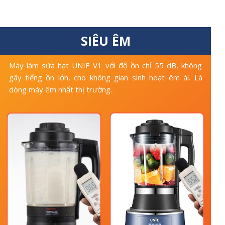
SIÊU ÊM
Máy làm sữa hạt UNIE V1 với độ ồn chỉ 55 dB, không
gây tiếng ồn lớn, cho không gian sinh hoạt êm ái. Là
dòng máy êm nhất thị trường.