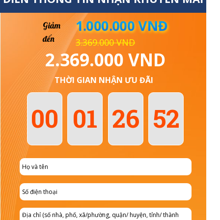
1.000.000 VNĐ
Giảm
đến
3.369.000 VND
2.369.000 VND
THỜI GIAN NHẬN ƯU ĐÃI
00
01
26
50