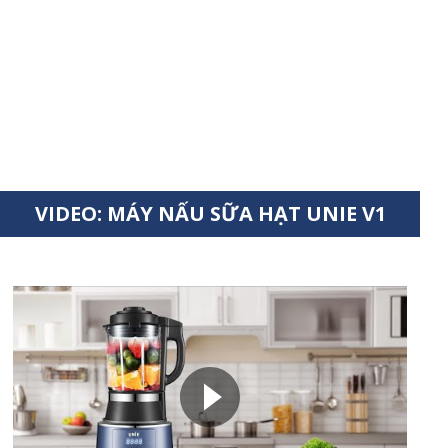
Thêm nắp phụ giúp
thêm đồ được dễ dàng
VIDEO: MÁY NẤU SỮA HẠT UNIE V1
Video: Giới thiệu Máy nấu sữa hạt Unie V1