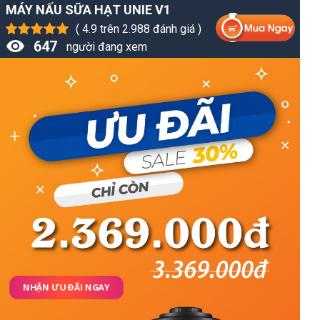
MÁY NẤU SỮA HẠT UNIE V1
( 4.9 trên 2.988 đánh giá )
619
người đang xem
NHẬN ƯU ĐÃI NGAY