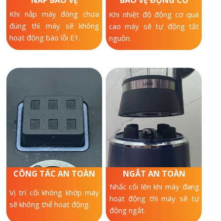
NẮP BẢO VỆ
BẢO VỆ ĐỘNG CƠ
Khi nắp máy đóng chưa
Khi nhiệt độ động cơ quá
đúng thì máy sẽ không
cao máy sẽ tự động tắt
hoạt động báo lỗi E1.
nguồn.
CÔNG TÁC AN TOÀN
NGẮT AN TOÀN
Nhấc cối lên khi máy đang
Vị trí cối không khớp máy
hoạt động thì máy sẽ tự
sẽ không thể hoạt động.
động ngắt.