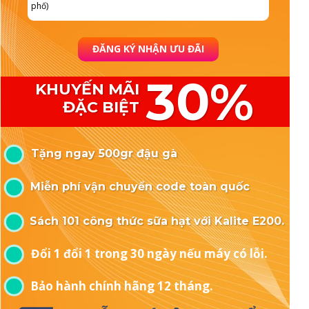
ĐĂNG KÝ NHẬN ƯU ĐÃI
30%
KHUYẾN MÃI
ĐẶC BIỆT
Tặng ngay 500gr đậu gà
Miễn phí vận chuyển code toàn quốc
Sách 101 công thức sữa hạt với Kalite E200.
Đổi 1 đổi 1 trong 30 ngày nếu máy có lỗi.
Bảo hành chính hãng 12 tháng.