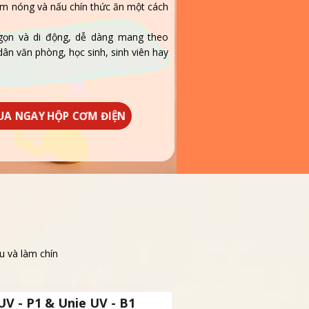
m nóng và nấu chín thức ăn một cách
 gọn và di động, dễ dàng mang theo
dân văn phòng, học sinh, sinh viên hay
UA NGAY HỘP CƠM ĐIỆN
u và làm chín
UV - P1 & Unie UV - B1