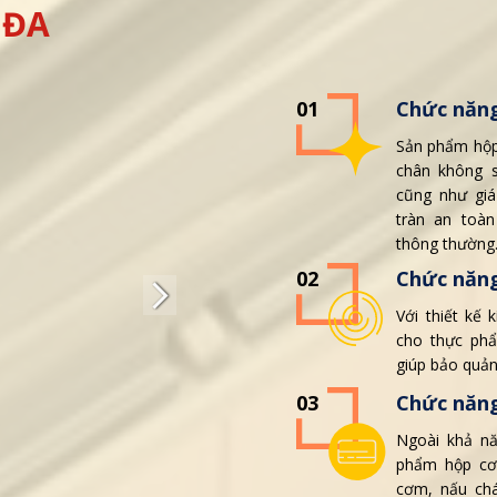
ĐA
01
Chức năng
Sản phẩm hộp
chân không 
cũng như giá
tràn an toà
thông thường
02
Chức năn
Với thiết kế 
cho thực ph
giúp bảo quản
03
Chức năng
Ngoài khả n
phẩm hộp cơ
cơm, nấu chá