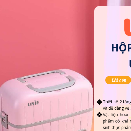
HỘP
Chỉ còn
Thiết kế 2 tần
và dễ dàng vệ 
Vật liệu hoà
phẩm có khả n
sinh thực phẩ