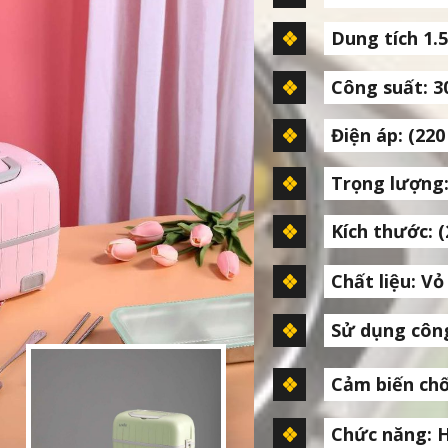
Dung tích 1.
Công suất: 
Điện áp: (220 
Trọng lượng:
Kích thước: 
Chất liệu: V
Sử dụng công
Cảm biến chố
Chức năng: 