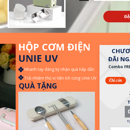
ĐẶ
HỘP CƠM ĐIỆN
CHƯƠ
UNIE UV
ĐÃI N
Combo FR
Nhanh tay đăng ký nhận quà hấp dẫn
Trải nhiệm thú vị tiện ích cùng Unie UV
Chỉ còn
QUÀ TẶNG
T
n