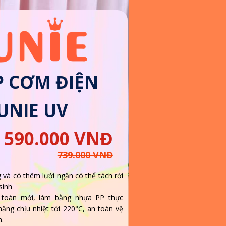
 CƠM ĐIỆN
UNIE UV
590.000 VNĐ
739.000 VNĐ
g và có thêm lưới ngăn có thể tách rời
sinh
n toàn mới, làm bằng nhựa PP thực
ăng chịu nhiệt tới 220°C, an toàn vệ
m.