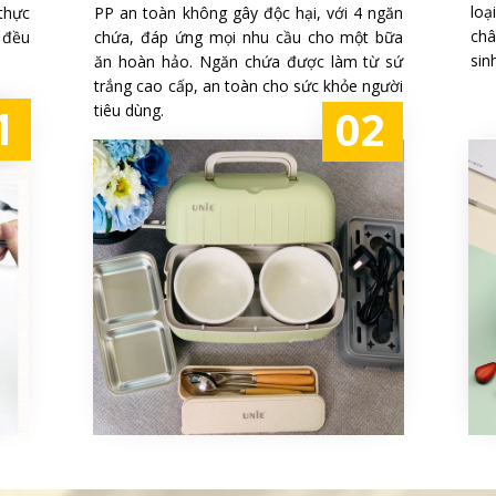
loạ
PP an toàn không gây độc hại, với 4 ngăn
thực
châ
chứa, đáp ứng mọi nhu cầu cho một bữa
 đều
sin
ăn hoàn hảo. Ngăn chứa được làm từ sứ
trắng cao cấp, an toàn cho sức khỏe người
1
02
tiêu dùng.