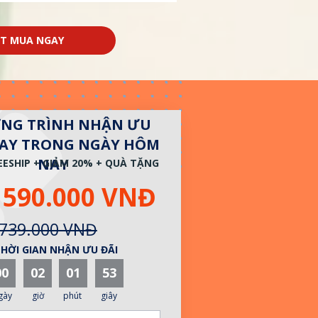
T MUA NGAY
NG TRÌNH NHẬN ƯU
GAY TRONG NGÀY HÔM
NAY
EESHIP + GIẢM 20% + QUÀ TẶNG
590.000 VNĐ
739.000 VNĐ
HỜI GIAN NHẬN ƯU ĐÃI
00
02
01
51
gày
giờ
phút
giây