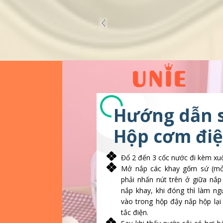
Hướng dẫn 
Hộp cơm đi
Đổ 2 đến 3 cốc nước đi kèm xu
Mở nắp các khay gốm sứ (mở
phải nhấn nút trên ở giữa nắ
nắp khay, khi đóng thì làm ngư
vào trong hộp đậy nắp hộp lạ
tắc điện.