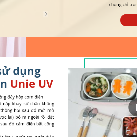
chóng chỉ tron
sử dụng
ện
Unie UV
ống đáy hộp cơm điện
 nắp khay sứ chân không
p thông hơi sau đó mới mở
ợc lại) bỏ ra ngoài rồi đặt
i sau đó cắm điện bật công