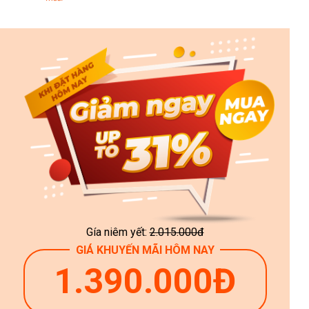
Gía niêm yết:
2.015.000đ
GIÁ KHUYẾN MÃI HÔM NAY
1.390.000Đ