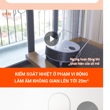
KIỂM SOÁT NHIỆT Ở PHẠM VI RỘNG
LÀM ẤM KHÔNG GIAN LÊN TỚI 25m²