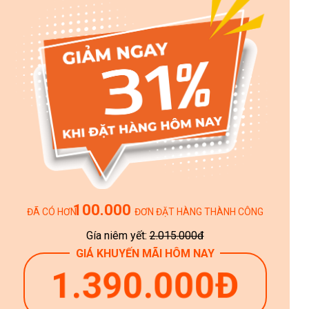
100.000
ĐÃ CÓ HƠN ĐƠN ĐẶT HÀNG THÀNH CÔNG
Gía niêm yết:
2.015.000đ
GIÁ KHUYẾN MÃI HÔM NAY
1.390.000Đ